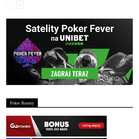
Poker Roomy