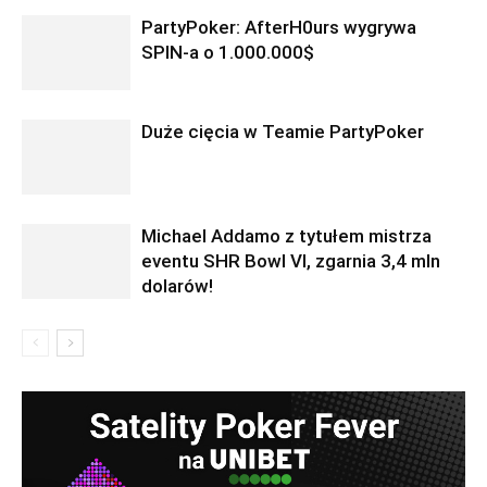
PartyPoker: AfterH0urs wygrywa
SPIN-a o 1.000.000$
Duże cięcia w Teamie PartyPoker
Michael Addamo z tytułem mistrza
eventu SHR Bowl VI, zgarnia 3,4 mln
dolarów!