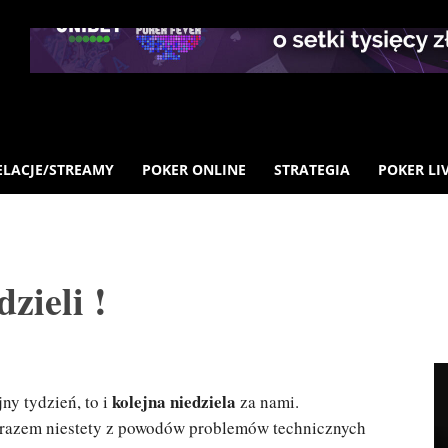
ELACJE/STREAMY
POKER ONLINE
STRATEGIA
POKER LI
zieli !
kolejna niedziela
ny tydzień, to i
za nami.
razem niestety z powodów problemów technicznych