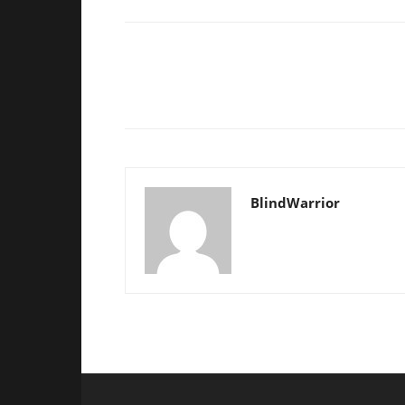
BlindWarrior