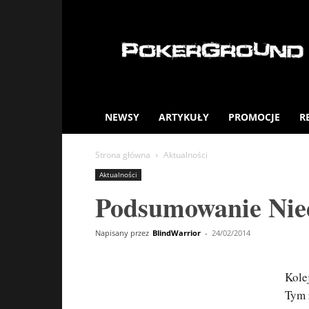
PokerGround.com
NEWSY
ARTYKUŁY
PROMOCJE
R
Strona główna
Aktualności
Aktualności
Podsumowanie Nied
Napisany przez
BlindWarrior
-
24/02/2014
Kolej
Tym 