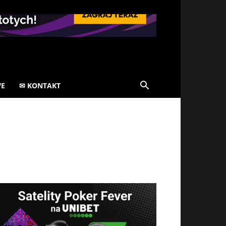
VE
✉ KONTAKT