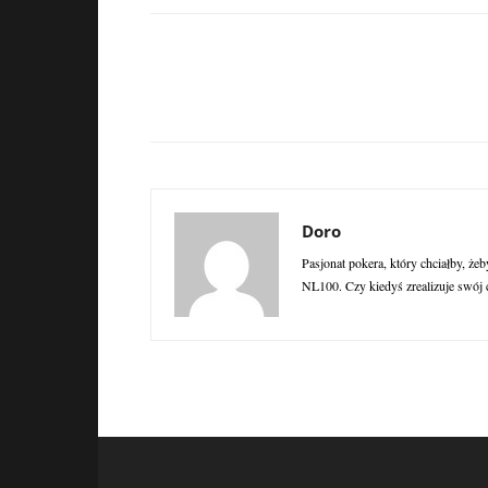
Doro
Pasjonat pokera, który chciałby, żeb
NL100. Czy kiedyś zrealizuje swój 