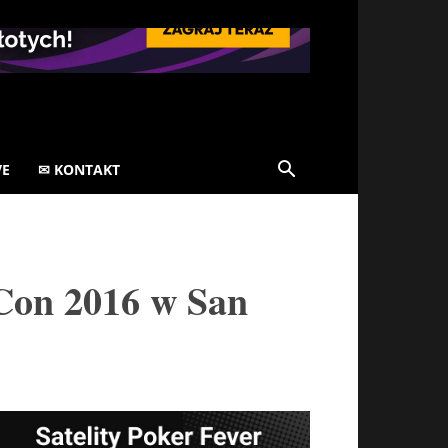
VE
✉ KONTAKT
hCon 2016 w San