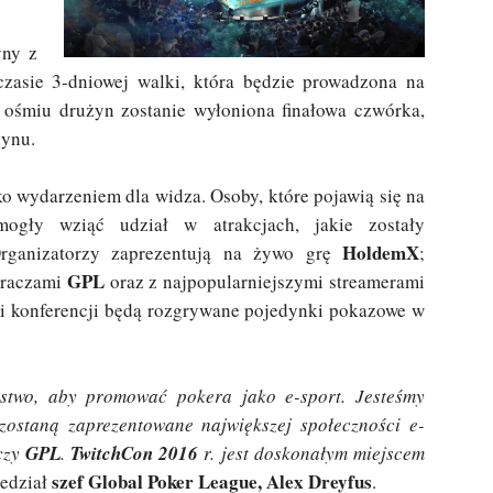
yny z
czasie 3-dniowej walki, która będzie prowadzona na
ośmiu drużyn zostanie wyłoniona finałowa czwórka,
dynu.
ko wydarzeniem dla widza. Osoby, które pojawią się na
ogły wziąć udział w atrakcjach, jakie zostały
HoldemX
Organizatorzy zaprezentują na żywo grę
;
GPL
 graczami
oraz z najpopularniejszymi streamerami
mi konferencji będą rozgrywane pojedynki pokazowe w
rstwo, aby promować pokera jako e-sport. Jesteśmy
zostaną zaprezentowane największej społeczności e-
aczy
GPL
.
TwitchCon 2016
r. jest doskonałym miejscem
szef Global Poker League, Alex Dreyfus
edział
.