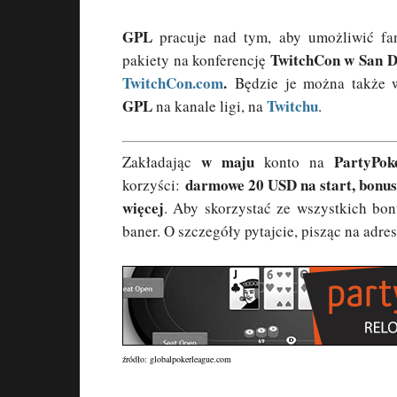
GPL
pracuje nad tym, aby umożliwić fan
TwitchCon w San D
pakiety na konferencję
TwitchCon.com
.
Będzie je można także w
GPL
Twitchu
na kanale ligi, na
.
w maju
PartyPok
Zakładając
konto na
darmowe 20 USD na start, bonu
korzyści:
więcej
. Aby skorzystać ze wszystkich bon
baner. O szczegóły pytajcie, pisząc na adre
źródło: globalpokerleague.com