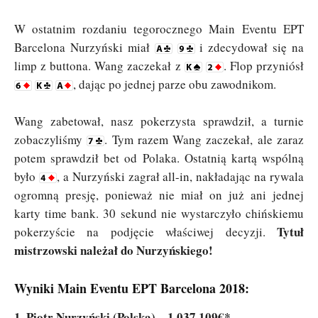
W ostatnim rozdaniu tegorocznego Main Eventu EPT
Barcelona Nurzyński miał
i zdecydował się na
limp z buttona. Wang zaczekał z
. Flop przyniósł
, dając po jednej parze obu zawodnikom.
Wang zabetował, nasz pokerzysta sprawdził, a turnie
zobaczyliśmy
. Tym razem Wang zaczekał, ale zaraz
potem sprawdził bet od Polaka. Ostatnią kartą wspólną
było
, a Nurzyński zagrał all-in, nakładając na rywala
ogromną presję, ponieważ nie miał on już ani jednej
karty time bank. 30 sekund nie wystarczyło chińskiemu
Tytuł
pokerzyście na podjęcie właściwej decyzji.
mistrzowski należał do Nurzyńskiego!
Wyniki Main Eventu EPT Barcelona 2018:
1. Piotr Nurzyński (Polska) – 1.037.109€*