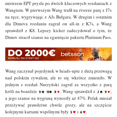
mistrzem EPT prysła po dwóch kluczowych rozdaniach z
Wangiem. W pierwszym Wang trafił na riverze parę z J7s
na ręce, wygrywając z AJs Bułgara. W drugim i ostatnim
dla Dimova rozdaniu zagrał on all-in z K7s, a Wang
sprawdził z K8. Lepszy kicker zadecydował o tym, że
Dimov stracił szanse na zgarnięcie pakietu Platinum Pass.
Wang zaczynał pojedynek w heads-upie z dużą przewagą
nad polskim rywalem, ale to się wkrótce zmieniło. W
jednym z rozdań Nurzyński zagrał za wszystko z parą
króli na boardzie
. Wang sprawdził z
,
a jego szanse na wygraną wynosiły aż 47%. Polak musiał
przeżywać prawdziwe chwile grozy, ale na szczęście
kolejnymi kartami wspólnymi były
i
.