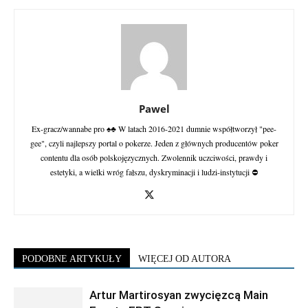
Pawel
Ex-gracz/wannabe pro ♠♣ W latach 2016-2021 dumnie współtworzył "pee-
gee", czyli najlepszy portal o pokerze. Jeden z głównych producentów poker
contentu dla osób polskojęzycznych. Zwolennik uczciwości, prawdy i
estetyki, a wielki wróg fałszu, dyskryminacji i ludzi-instytucji ⛔
PODOBNE ARTYKUŁY
WIĘCEJ OD AUTORA
Artur Martirosyan zwycięzcą Main