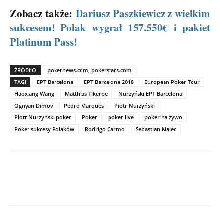
Zobacz także:
Dariusz Paszkiewicz z wielkim
sukcesem! Polak wygrał 157.550€ i pakiet
Platinum Pass!
ŹRÓDŁO
pokernews.com, pokerstars.com
TAGI
EPT Barcelona
EPT Barcelona 2018
European Poker Tour
Haoxiang Wang
Matthias Tikerpe
Nurzyński EPT Barcelona
Ognyan Dimov
Pedro Marques
Piotr Nurzyński
Piotr Nurzyński poker
Poker
poker live
poker na żywo
Poker sukcesy Polaków
Rodrigo Carmo
Sebastian Malec