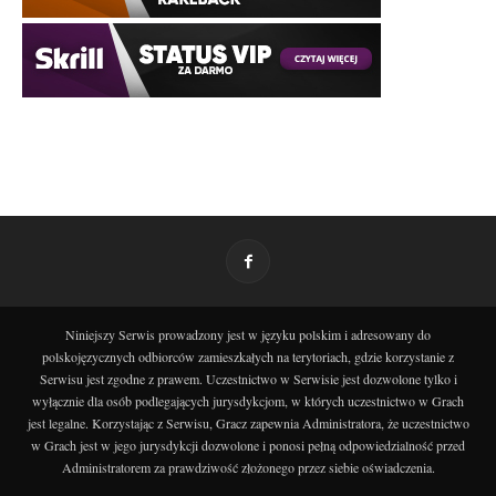
Niniejszy Serwis prowadzony jest w języku polskim i adresowany do
polskojęzycznych odbiorców zamieszkałych na terytoriach, gdzie korzystanie z
Serwisu jest zgodne z prawem. Uczestnictwo w Serwisie jest dozwolone tylko i
wyłącznie dla osób podlegających jurysdykcjom, w których uczestnictwo w Grach
jest legalne. Korzystając z Serwisu, Gracz zapewnia Administratora, że uczestnictwo
w Grach jest w jego jurysdykcji dozwolone i ponosi pełną odpowiedzialność przed
Administratorem za prawdziwość złożonego przez siebie oświadczenia.