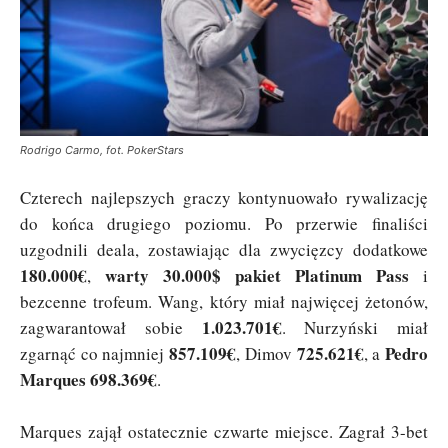
Rodrigo Carmo, fot. PokerStars
Czterech najlepszych graczy kontynuowało rywalizację
do końca drugiego poziomu. Po przerwie finaliści
uzgodnili deala, zostawiając dla zwycięzcy dodatkowe
180.000€
warty 30.000$ pakiet Platinum Pass
,
i
bezcenne trofeum. Wang, który miał najwięcej żetonów,
1.023.701€
zagwarantował sobie
. Nurzyński miał
857.109€
725.621€
Pedro
zgarnąć co najmniej
, Dimov
, a
Marques 698.369€
.
Marques zajął ostatecznie czwarte miejsce. Zagrał 3-bet