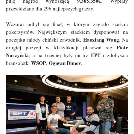
9.365.350€
pulę nagród wynoszącą
. Wypłaty
przewidziano dla 296 najlepszych graczy.
Wczoraj odbył się finał, w którym zagrało sześciu
pokerzystów. Największym stackiem dysponował na
Haoxiang Wang
początku młody chiński zawodnik,
. Na
Piotr
drugiej pozycji w klasyfikacji plasował się
Nurzyński
EPT
, a na trzeciej były mistrz
i zdobywca
WSOP
Ognyan Dimov
bransoletki
,
.