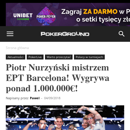
Strona główna
Aktualności
PokerLive
Warto przeczytać
Polacy w turniejach
Piotr Nurzyński mistrzem
EPT Barcelona! Wygrywa
ponad 1.000.000€!
Napisany przez
Pawel
-
04/09/2018