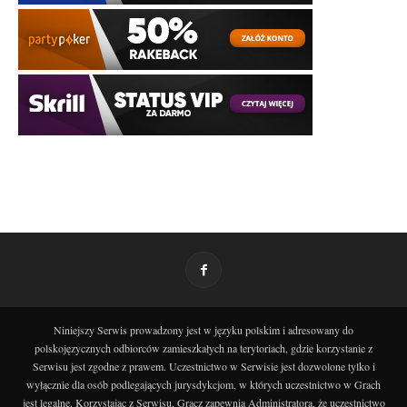
Niniejszy Serwis prowadzony jest w języku polskim i adresowany do
polskojęzycznych odbiorców zamieszkałych na terytoriach, gdzie korzystanie z
Serwisu jest zgodne z prawem. Uczestnictwo w Serwisie jest dozwolone tylko i
wyłącznie dla osób podlegających jurysdykcjom, w których uczestnictwo w Grach
jest legalne. Korzystając z Serwisu, Gracz zapewnia Administratora, że uczestnictwo