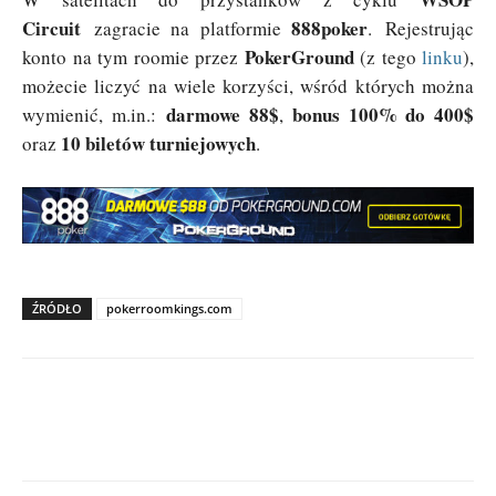
Circuit
888poker
zagracie na platformie
. Rejestrując
PokerGround
konto na tym roomie przez
(z tego
linku
),
możecie liczyć na wiele korzyści, wśród których można
darmowe 88$
bonus 100% do 400$
wymienić, m.in.:
,
10 biletów turniejowych
oraz
.
ŹRÓDŁO
pokerroomkings.com