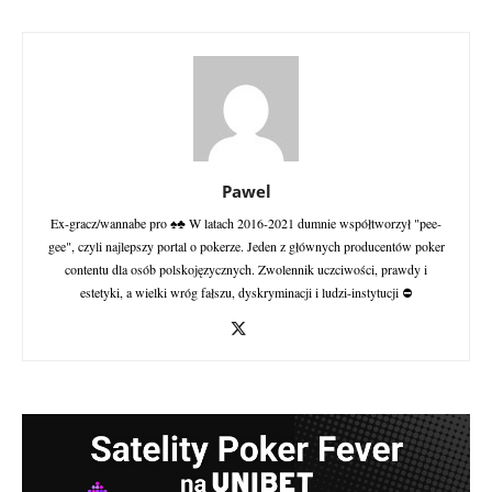
Pawel
Ex-gracz/wannabe pro ♠♣ W latach 2016-2021 dumnie współtworzył "pee-
gee", czyli najlepszy portal o pokerze. Jeden z głównych producentów poker
contentu dla osób polskojęzycznych. Zwolennik uczciwości, prawdy i
estetyki, a wielki wróg fałszu, dyskryminacji i ludzi-instytucji ⛔