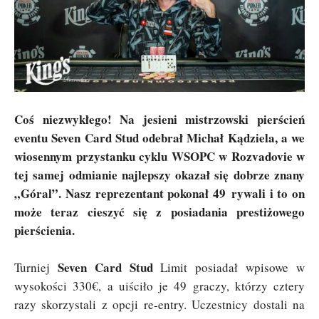
Coś niezwykłego! Na jesieni mistrzowski pierścień
eventu Seven Card Stud odebrał Michał Kądziela, a we
wiosennym przystanku cyklu WSOPC w Rozvadovie w
tej samej odmianie najlepszy okazał się dobrze znany
„Góral”. Nasz reprezentant pokonał 49 rywali i to on
może teraz cieszyć się z posiadania prestiżowego
pierścienia.
Seven Card Stud
Turniej
Limit posiadał wpisowe w
wysokości 330€, a uiściło je 49 graczy, którzy cztery
razy skorzystali z opcji re-entry. Uczestnicy dostali na