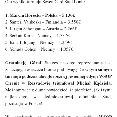
Oto wyniki turnieju Seven Card Stud Limit:
1. Marcin Horecki – Polska – 5.136€
2. Santeri Valikoski – Finlandia – 3.550€
3. Jürgen Schongau – Austria – 2.266€
4. Serkan Kuru – Niemcy – 1.737€
5. Ismail Bojang – Niemcy – 1.359€
6. Yehuda Cohen – Niemcy – 1.057€
Gratulację, Góral!
Sukces naszego reprezentanta jest
w tym samym
znaczący, zwłaszcza biorąc pod uwagę, że
turnieju podczas ubiegłorocznej jesiennej edycji WSOP
Circuit w Rozvadovie triumfował Michał Kądziela.
Możemy więc z dumą powiedzieć, że pierścień, jak i tytuł
najlepszego w siedmiokartowej odmianie Stud,
pozostają w Polsce!
WSOP
W satelitach do przystanków z cyklu