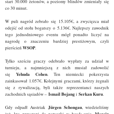
start 30.000 żetonów, a poziomy blindów zmieniały się
co 30 minut.
W puli nagród zebrało się 15.105€, a zwycięzca miał
odejść od stołu bogatszy o 5.136€. Najlepszy zawodnik
tego jednodniowego eventu mógł ponadto liczyć na
nagrodę o znaczeniu bardziej prestiżowym, czyli
WSOP
pierścień
.
Tylko sześciu graczy odebrało wypłaty za udział w
turnieju, a najmniejszą z nich musiał zadowolić
Yehuda Cohen
się
. Ten niemiecki pokerzysta
zainkasował 1.057€. Kolejnymi graczami, którzy żegnali
się z rywalizacją, byli także reprezentanci naszych
Ismail Bojang
Serkan Kuru
zachodnich sąsiadów –
i
.
Jürgen Schongau
Gdy odpadł Austriak
, wiedzieliśmy
Marcin
już, kto przystąpi do potyczki w heads-upie.