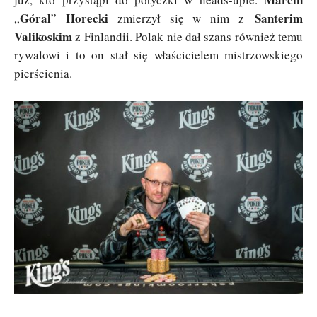
Góral
Horecki
Santerim
„
”
zmierzył się w nim z
Valikoskim
z Finlandii. Polak nie dał szans również temu
rywalowi i to on stał się właścicielem mistrzowskiego
pierścienia.