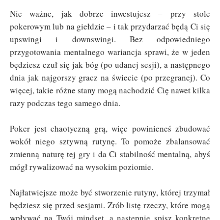
Nie ważne, jak dobrze inwestujesz – przy stole
pokerowym lub na giełdzie – i tak przydarzać będą Ci się
upswingi i downswingi. Bez odpowiedniego
przygotowania mentalnego wariancja sprawi, że w jeden
będziesz czuł się jak bóg (po udanej sesji), a następnego
dnia jak najgorszy gracz na świecie (po przegranej). Co
więcej, takie różne stany mogą nachodzić Cię nawet kilka
razy podczas tego samego dnia.
Poker jest chaotyczną grą, więc powinieneś zbudować
wokół niego sztywną rutynę. To pomoże zbalansować
zmienną naturę tej gry i da Ci stabilność mentalną, abyś
mógł rywalizować na wysokim poziomie.
Najłatwiejsze może być stworzenie rutyny, której trzymał
będziesz się przed sesjami. Zrób listę rzeczy, które mogą
wpływać na Twój mindset, a następnie spisz konkretne