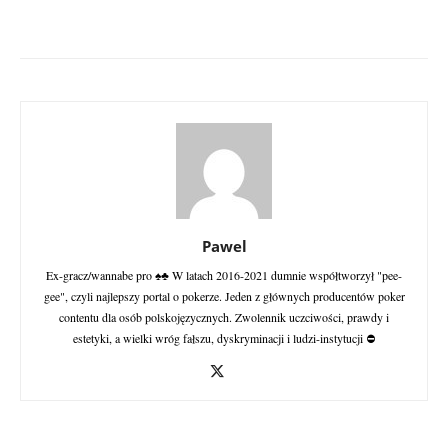
Pawel
Ex-gracz/wannabe pro ♠♣ W latach 2016-2021 dumnie współtworzył "pee-
gee", czyli najlepszy portal o pokerze. Jeden z głównych producentów poker
contentu dla osób polskojęzycznych. Zwolennik uczciwości, prawdy i
estetyki, a wielki wróg fałszu, dyskryminacji i ludzi-instytucji ⛔