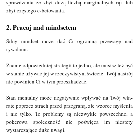
sprawdzania ze zbyt dużą liczbą marginalnych rąk lub
zbyt częstego c-betowania.
2. Pracuj nad mindsetem
Silny mindset może dać Ci ogromną przewagę nad
rywalami.
Znanie odpowiedniej strategii to jedno, ale musisz też być
w stanie używać jej w rzeczywistym świecie. Twój nastrój
nie powinien Ci w tym przeszkadzać.
Stan mentalny może negatywnie wpływać na Twój win-
rate poprzez strach przed przegraną, złe wzorce myślenia
i nie tylko. Te problemy są niezwykle powszechne, a
pokerowa społeczność nie poświęca im niestety
wystarczająco dużo uwagi.