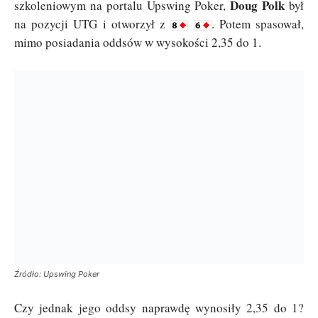
Doug Polk
szkoleniowym na portalu Upswing Poker,
był
na pozycji UTG i otworzył z
. Potem spasował,
mimo posiadania oddsów w wysokości 2,35 do 1.
Źródło: Upswing Poker
Czy jednak jego oddsy naprawdę wynosiły 2,35 do 1?