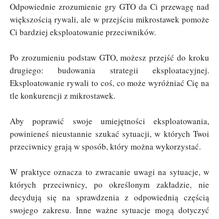
Odpowiednie zrozumienie gry GTO da Ci przewagę nad
większością rywali, ale w przejściu mikrostawek pomoże
Ci bardziej eksploatowanie przeciwników.
Po zrozumieniu podstaw GTO, możesz przejść do kroku
drugiego: budowania strategii eksploatacyjnej.
Eksploatowanie rywali to coś, co może wyróżniać Cię na
tle konkurencji z mikrostawek.
Aby poprawić swoje umiejętności eksploatowania,
powinieneś nieustannie szukać sytuacji, w których Twoi
przeciwnicy grają w sposób, który można wykorzystać.
W praktyce oznacza to zwracanie uwagi na sytuacje, w
których przeciwnicy, po określonym zakładzie, nie
decydują się na sprawdzenia z odpowiednią częścią
swojego zakresu. Inne ważne sytuacje mogą dotyczyć