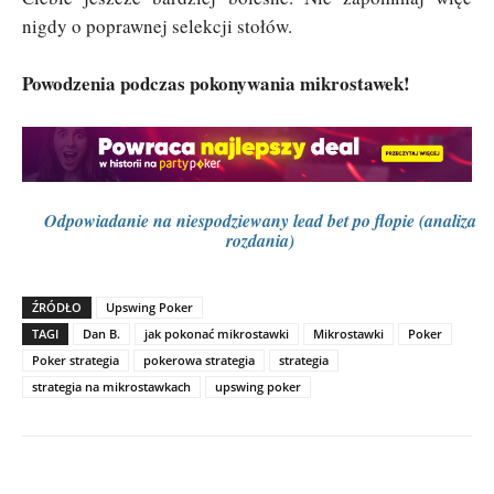
nigdy o poprawnej selekcji stołów.
Powodzenia podczas pokonywania mikrostawek!
Odpowiadanie na niespodziewany lead bet po flopie (analiza
rozdania)
ŹRÓDŁO
Upswing Poker
TAGI
Dan B.
jak pokonać mikrostawki
Mikrostawki
Poker
Poker strategia
pokerowa strategia
strategia
strategia na mikrostawkach
upswing poker