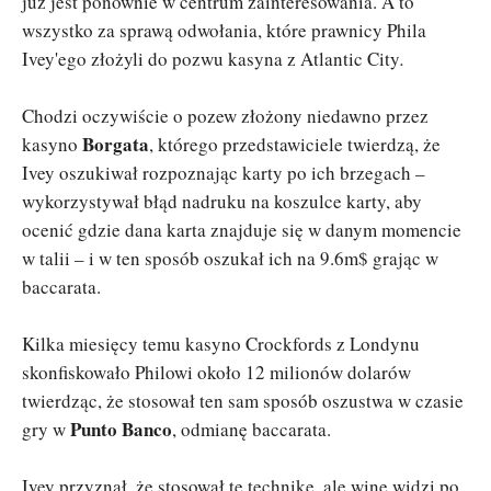
już jest ponownie w centrum zainteresowania. A to
wszystko za sprawą odwołania, które prawnicy Phila
Ivey'ego złożyli do pozwu kasyna z Atlantic City
.
Chodzi oczywiście o pozew złożony niedawno przez
Borgata
kasyno
, którego przedstawiciele twierdzą, że
Ivey oszukiwał rozpoznając karty po ich brzegach –
wykorzystywał błąd nadruku na koszulce karty, aby
ocenić gdzie dana karta znajduje się w danym momencie
w talii – i w ten sposób oszukał ich na 9.6m$ grając w
baccarata.
Kilka miesięcy temu kasyno Crockfords z Londynu
skonfiskowało Philowi około 12 milionów dolarów
twierdząc, że stosował ten sam sposób oszustwa w czasie
Punto Banco
gry w
, odmianę baccarata.
Ivey przyznał, że stosował tę technikę, ale winę widzi po