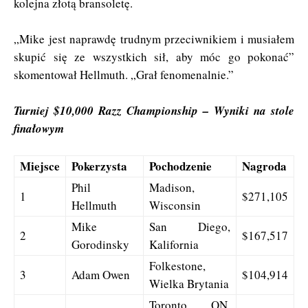
kolejna złotą bransoletę.
„Mike jest naprawdę trudnym przeciwnikiem i musiałem
skupić się ze wszystkich sił, aby móc go pokonać”
skomentował Hellmuth. „Grał fenomenalnie.”
Turniej $10,000 Razz Championship – Wyniki na stole
finałowym
Miejsce
Pokerzysta
Pochodzenie
Nagroda
Phil
Madison,
1
$271,105
Hellmuth
Wisconsin
Mike
San Diego,
2
$167,517
Gorodinsky
Kalifornia
Folkestone,
3
Adam Owen
$104,914
Wielka Brytania
Toronto, ON,