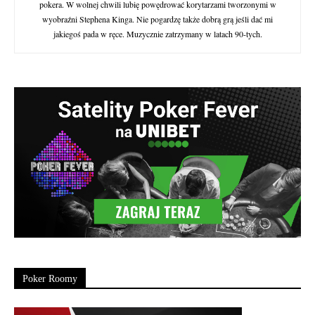
pokera. W wolnej chwili lubię powędrować korytarzami tworzonymi w
wyobraźni Stephena Kinga. Nie pogardzę także dobrą grą jeśli dać mi
jakiegoś pada w ręce. Muzycznie zatrzymany w latach 90-tych.
Poker Roomy