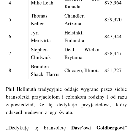
4
Mike Leah
$75,964
Kanada
Thomas
Chandler,
5
$59,370
Keller
Arizona
Jyri
Helsinki,
6
$47,344
Merivirta
Finlandia
Stephen
Deal, Wielka
7
$38,447
Chidwick
Brytania
Brandon
8
Chicago, Illinois
$31,727
Shack- Harris
Phil Hellmuth tradycyjnie oddaje wygrane przez siebie
bransoletki przyjaciołom i członkom rodziny i od razu
zapowiedział, że tę dedykuje przyjacielowi, który
odszedł niedawno z tego świata.
Dave'owi Goldbergowi
„Dedykuję tę bransoletę
”