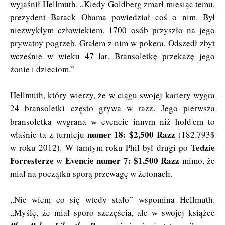
wyjaśnił Hellmuth. „Kiedy Goldberg zmarł miesiąc temu,
prezydent Barack Obama powiedział coś o nim. Był
niezwykłym człowiekiem. 1700 osób przyszło na jego
prywatny pogrzeb. Grałem z nim w pokera. Odszedł zbyt
wcześnie w wieku 47 lat. Bransoletkę przekażę jego
żonie i dzieciom.”
Hellmuth, który wierzy, że w ciągu swojej kariery wygra
24 bransoletki często grywa w razz. Jego pierwsza
bransoletka wygrana w evencie innym niż hold'em to
numer 18: $2,500 Razz
właśnie ta z turnieju
(182.793$
Tedzie
w roku 2012). W tamtym roku Phil był drugi po
Forresterze
Evencie numer 7: $1,500 Razz
w
mimo, że
miał na początku sporą przewagę w żetonach.
„Nie wiem co się wtedy stało” wspomina Hellmuth.
„Myślę, że miał sporo szczęścia, ale w swojej książce