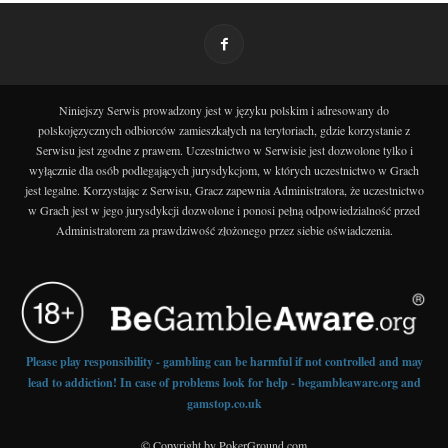
Niniejszy Serwis prowadzony jest w języku polskim i adresowany do
polskojęzycznych odbiorców zamieszkałych na terytoriach, gdzie korzystanie z
Serwisu jest zgodne z prawem. Uczestnictwo w Serwisie jest dozwolone tylko i
wyłącznie dla osób podlegających jurysdykcjom, w których uczestnictwo w Grach
jest legalne. Korzystając z Serwisu, Gracz zapewnia Administratora, że uczestnictwo
w Grach jest w jego jurysdykcji dozwolone i ponosi pełną odpowiedzialność przed
Administratorem za prawdziwość złożonego przez siebie oświadczenia.
Please play responsibility - gambling can be harmful if not controlled and may
lead to addiction! In case of problems look for help - begambleaware.org and
gamstop.co.uk
© Copyright by PokerGround.com