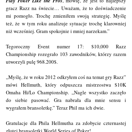
Play Poker Like the Pros
, mówię, że jest to najlepszy
gracz Razz na świecie… Uważam, że to doświadczenie
mi pomogło. Trochę zmieniłem swoją strategię. Myślę
też, że w tym roku analizuje sytuacje trochę klarowniej
niż wcześniej. Gram spokojnie i mniej narzekam.”
Tegoroczny Event numer 17: $10,000 Razz
Championship rozegrało 103 zawodników, którzy razem
utworzyli pulę 968.200$.
„Myślę, że w roku 2012 odkryłem coś na temat gry Razz”
mówi Hellmuth, który odpuszcza mistrzostwa $10K
Omaha Hi/Lo Championship. „Nagle wszystko zaczęło
do siebie pasować. Gra nabrała dla mnie sensu i
wygrałem bransoletkę.” Teraz Phil ma ich dwie.
Gratulacje dla Phila Hellmutha za zdobycie czternastej
złotej bransoletki World Series of Poker!