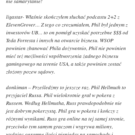
nie samarytanie!
ligastar- Właśnie skończyłem słuchać podcastu 2+2 z
ElevenGrover… Z tego co zrozumiałem, Phil był jednym z
inwestorów UB… to on pomógł uzyskać potrzebne $$$ od
Teda Forresta i innych na otwarcie biznesu. WSOP
powinien zbanować Phila dożywotnio, Phil nie powinien
mieć też możliwości współtworzenia żadnego biznesu
gamingowego na terenie USA, a także powinien zostać
złożony pozew sądowy.
donkiman – Prześledźmy to jeszcze raz. Phil Hellmuth to
przyjaciel Russa. Phil wielokrotnie grał w pokera z
Russem. Według Hellmutha, Russ prawdopodobnie nie
jest dobrym pokerzystą. Phil gra w pokera i kończy z
różnymi wynikami. Russ gra online na tej samej stronie,
przeciwko tym samym graczom i wygrywa miliony,
wydając ogromne ilości pieniędzy na samochody i