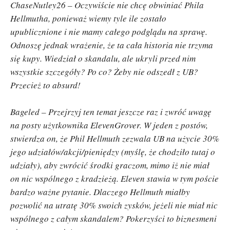
ChaseNutley26 – Oczywiście nie chcę obwiniać Phila
Hellmutha, ponieważ wiemy tyle ile zostało
upublicznione i nie mamy całego podglądu na sprawę.
Odnoszę jednak wrażenie, że ta cała historia nie trzyma
się kupy. Wiedział o skandalu, ale ukryli przed nim
wszystkie szczegóły? Po co? Żeby nie odszedł z UB?
Przecież to absurd!
Bageled – Przejrzyj ten temat jeszcze raz i zwróć uwagę
na posty użytkownika ElevenGrover. W jeden z postów,
stwierdza on, że Phil Hellmuth zezwala UB na użycie 30%
jego udziałów/akcji/pieniędzy (myślę, że chodziło tutaj o
udziały), aby zwrócić środki graczom, mimo iż nie miał
on nic wspólnego z kradzieżą. Eleven stawia w tym poście
bardzo ważne pytanie. Dlaczego Hellmuth miałby
pozwolić na utratę 30% swoich zysków, jeżeli nie miał nic
wspólnego z całym skandalem? Pokerzyści to biznesmeni