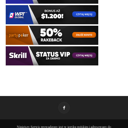
Niniejszy Serwis prowadzony jest w języku polskim i adresowany do