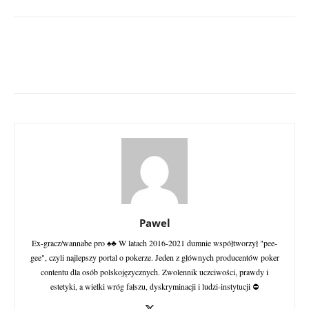
Pawel
Ex-gracz/wannabe pro ♠♣ W latach 2016-2021 dumnie współtworzył "pee-
gee", czyli najlepszy portal o pokerze. Jeden z głównych producentów poker
contentu dla osób polskojęzycznych. Zwolennik uczciwości, prawdy i
estetyki, a wielki wróg fałszu, dyskryminacji i ludzi-instytucji ⛔