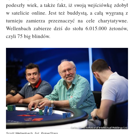
podeszły wiek, a także fakt, iż swoją wejściówkę zdobył
w satelicie online. Jest też buddystą, a całą wygraną z
turnieju zamierza przeznaczyć na cele charytatywne.
Wellenbach zabierze dziś do stołu 6.015.000 żetonów,
czyli 75 big blindów.
Scott Wellenbach, fot. PokerStars