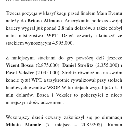
Trzecia pozycja w klasyfikacji przed finałem Main Eventu
Briana Altmana
należy do
. Amerykanin podczas swojej
kariery wygrał już ponad 2,8 mln dolarów, a także zdobył
WPT
m.in. mistrzostwo
. Dzień czwarty ukończył ze
stackiem wynoszącym 4.995.000.
Z mniejszymi stackami do gry powrócą dziś jeszcze
Vicent Bosca
Daniel Strelitz
(2.875.000),
(2.355.000) i
Pavel Veksler
(2.035.000). Strelitz również ma na swoim
koncie tytuł WPT, a trzykrotnie rywalizował przy stołach
finałowych eventów WSOP. W turniejach wygrał już ok. 3
mln dolarów. Bosca i Veksler to pokerzyści z nieco
mniejszym doświadczeniem.
Wczorajszy dzień czwarty zakończył się po eliminacji
Mihaia Manole
(7. miejsce – 208.920$). Rumun