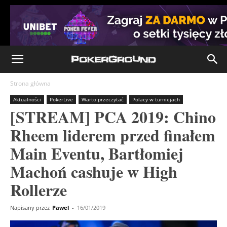
Strona główna
Aktualności
PokerLive
Warto przeczytać
Polacy w turniejach
[STREAM] PCA 2019: Chino
Rheem liderem przed finałem
Main Eventu, Bartłomiej
Machoń cashuje w High
Rollerze
Napisany przez
Pawel
-
16/01/2019