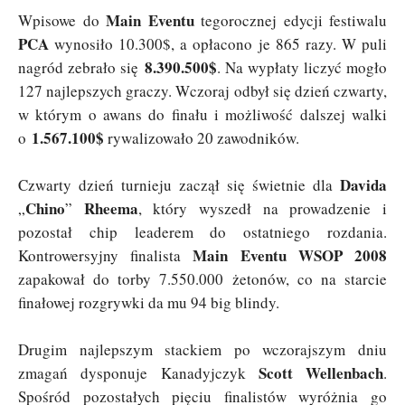
Main Eventu
Wpisowe do
tegorocznej edycji festiwalu
PCA
wynosiło 10.300$, a opłacono je 865 razy. W puli
8.390.500$
nagród zebrało się
. Na wypłaty liczyć mogło
127 najlepszych graczy. Wczoraj odbył się dzień czwarty,
w którym o awans do finału i możliwość dalszej walki
1.567.100$
o
rywalizowało 20 zawodników.
Davida
Czwarty dzień turnieju zaczął się świetnie dla
Chino
Rheema
„
”
, który wyszedł na prowadzenie i
pozostał chip leaderem do ostatniego rozdania.
Main Eventu WSOP 2008
Kontrowersyjny finalista
zapakował do torby 7.550.000 żetonów, co na starcie
finałowej rozgrywki da mu 94 big blindy.
Drugim najlepszym stackiem po wczorajszym dniu
Scott Wellenbach
zmagań dysponuje Kanadyjczyk
.
Spośród pozostałych pięciu finalistów wyróżnia go