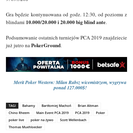
Gra będzie kontynuowana od godz. 12:30, od poziomu z
10.000/20.000 i 20.000 big blind ante
blindami
.
Podsumowanie ostatnich turniejów PCA 2019 znajdziecie
PokerGround
już jutro na
.
Merit Poker Western: Milan Rabsz wicemistrzem, wygrywa
ponad 127.000$!
TAGI
Bahamy
Bartłomiej Machoń
Brian Altman
Chino Rheem
Main Event PCA 2019
PCA 2019
Poker
poker live
poker na żywo
Scott Wellenbach
Thomas Muehloecker