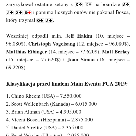
zaryzykował ostatnie żetony z
na boardzie
i pomimo licznych outów nie pokonał Bosca,
który trzymał
.
Jeff Hakim
Wcześniej odpadli m.in.
(10. miejsce –
Christoph Vogelsang
96.080$),
(12. miejsce – 96.080$),
Matthias Eibinger
Matt Berkey
(14. miejsce – 77.620$),
Joao Simao
(15. miejsce – 77.620$) i
(16. miejsce –
69.220$).
Klasyfikacja przed finałem Main Eventu PCA 2019:
1. Chino Rheem (USA) – 7.550.000
2. Scott Wellenbach (Kanada) – 6.015.000
3. Brian Altman (USA) – 4.995.000
4. Vicent Bosca (Hiszpania) – 2.875.000
5. Daniel Strelitz (USA) – 2.355.000
6. Pavel Veksler (Ukraina) – 2.035.000