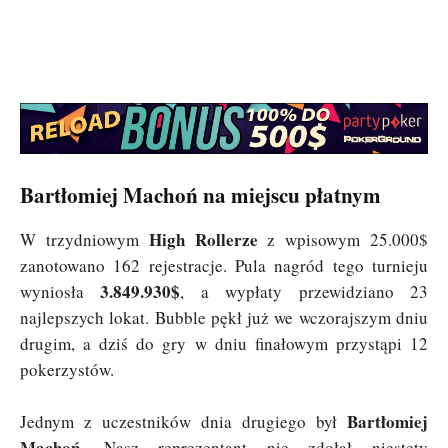
Bartłomiej Machoń na miejscu płatnym
High Rollerze
W trzydniowym
z wpisowym 25.000$
zanotowano 162 rejestracje. Pula nagród tego turnieju
3.849.930$
wyniosła
, a wypłaty przewidziano 23
najlepszych lokat. Bubble pękł już we wczorajszym dniu
drugim, a dziś do gry w dniu finałowym przystąpi 12
pokerzystów.
Bartłomiej
Jednym z uczestników dnia drugiego był
Machoń
. Nasz reprezentant nie zdołał niestety