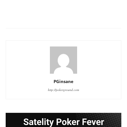
PGinsane
http://pokerground.com