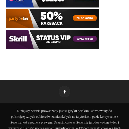
Niniejszy Serwis prowadzony jest w języku polskim i adresowany do
polskojęzycznych odbiorców zamieszkałych na terytoriach, gdzie korzystanie z
Serwisu jest zgodne z prawem. Uczestnictwo w Serwisie jest dozwolone tylko i
wyłącznie dla osób podlegających jurysdykcjom, w których uczestnictwo w Grach