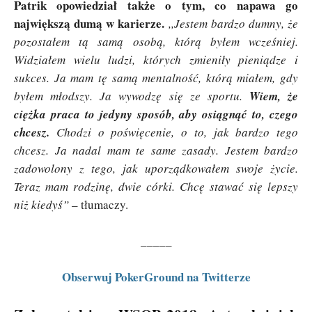
Patrik opowiedział także o tym, co napawa go
największą dumą w karierze.
,,Jestem bardzo dumny, że
pozostałem tą samą osobą, którą byłem wcześniej.
Widziałem wielu ludzi, których zmieniły pieniądze i
sukces. Ja mam tę samą mentalność, którą miałem, gdy
byłem młodszy. Ja wywodzę się ze sportu.
Wiem, że
ciężka praca to jedyny sposób, aby osiągnąć to, czego
chcesz.
Chodzi o poświęcenie, o to, jak bardzo tego
chcesz. Ja nadal mam te same zasady. Jestem bardzo
zadowolony z tego, jak uporządkowałem swoje życie.
Teraz mam rodzinę, dwie córki. Chcę stawać się lepszy
niż kiedyś”
– tłumaczy.
_____
Obserwuj PokerGround na Twitterze