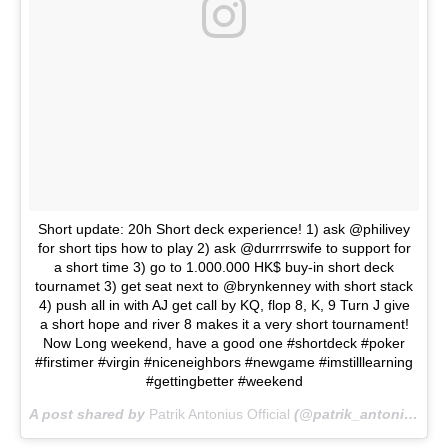
Short update: 20h Short deck experience! 1) ask @philivey
for short tips how to play 2) ask @durrrrswife to support for
a short time 3) go to 1.000.000 HK$ buy-in short deck
tournamet 3) get seat next to @brynkenney with short stack
4) push all in with AJ get call by KQ, flop 8, K, 9 Turn J give
a short hope and river 8 makes it a very short tournament!
Now Long weekend, have a good one #shortdeck #poker
#firstimer #virgin #niceneighbors #newgame #imstilllearning
#gettingbetter #weekend
A post shared by
Patrik Antonius Official
(@patrik_antonius_official) on