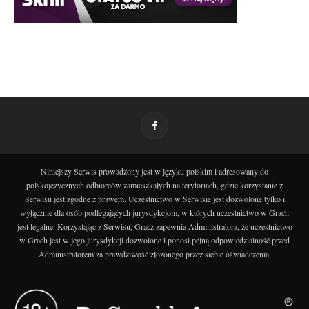
Niniejszy Serwis prowadzony jest w języku polskim i adresowany do
polskojęzycznych odbiorców zamieszkałych na terytoriach, gdzie korzystanie z
Serwisu jest zgodne z prawem. Uczestnictwo w Serwisie jest dozwolone tylko i
wyłącznie dla osób podlegających jurysdykcjom, w których uczestnictwo w Grach
jest legalne. Korzystając z Serwisu, Gracz zapewnia Administratora, że uczestnictwo
w Grach jest w jego jurysdykcji dozwolone i ponosi pełną odpowiedzialność przed
Administratorem za prawdziwość złożonego przez siebie oświadczenia.