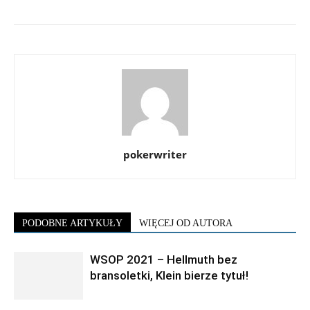
pokerwriter
PODOBNE ARTYKUŁY
WIĘCEJ OD AUTORA
WSOP 2021 – Hellmuth bez
bransoletki, Klein bierze tytuł!