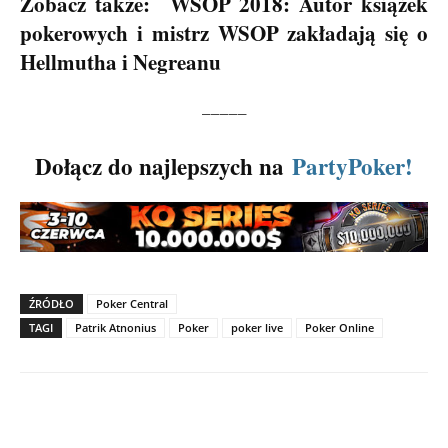
Zobacz także:
WSOP 2018: Autor książek
pokerowych i mistrz WSOP zakładają się o
Hellmutha i Negreanu
_____
Dołącz do najlepszych na
PartyPoker!
ŹRÓDŁO
Poker Central
TAGI
Patrik Atnonius
Poker
poker live
Poker Online