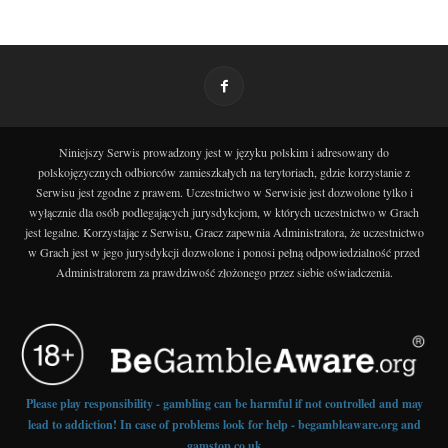
Niniejszy Serwis prowadzony jest w języku polskim i adresowany do
polskojęzycznych odbiorców zamieszkałych na terytoriach, gdzie korzystanie z
Serwisu jest zgodne z prawem. Uczestnictwo w Serwisie jest dozwolone tylko i
wyłącznie dla osób podlegających jurysdykcjom, w których uczestnictwo w Grach
jest legalne. Korzystając z Serwisu, Gracz zapewnia Administratora, że uczestnictwo
w Grach jest w jego jurysdykcji dozwolone i ponosi pełną odpowiedzialność przed
Administratorem za prawdziwość złożonego przez siebie oświadczenia.
Please play responsibility - gambling can be harmful if not controlled and may
lead to addiction! In case of problems look for help - begambleaware.org and
gamstop.co.uk