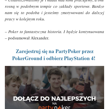
rosną w podobnym tempie co zakłady sportowe. Bardzo
nam się to podoba i jesteśmy zmotywowani do dalszej
pracy w kolejnym roku.
–
Poker to fantastyczna historia. I będzie kontynuowana
– podsumował Alexander.
Zarejestruj się na PartyPoker przez
PokerGround i odbierz PlayStation 4!