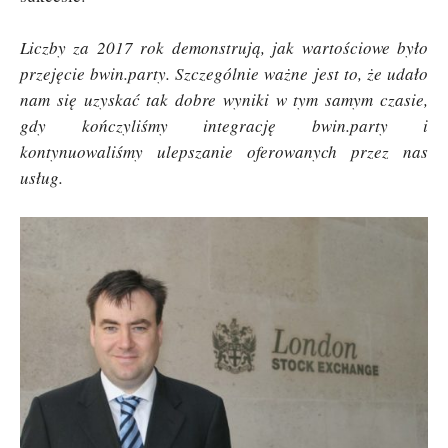
Liczby za 2017 rok demonstrują, jak wartościowe było
przejęcie bwin.party. Szczególnie ważne jest to, że udało
nam się uzyskać tak dobre wyniki w tym samym czasie,
gdy kończyliśmy integrację bwin.party i
kontynuowaliśmy ulepszanie oferowanych przez nas
usług.