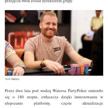
przejęciu bwin został dyrektorem grupy.
Tom Waters
Przez dwa lata pod wodzą Watersa PartyPoker zmieniło
się o 180 stopni, zwłaszcza dzięki inwestowaniu w
ulepszanie platformy, częste aktualizacje