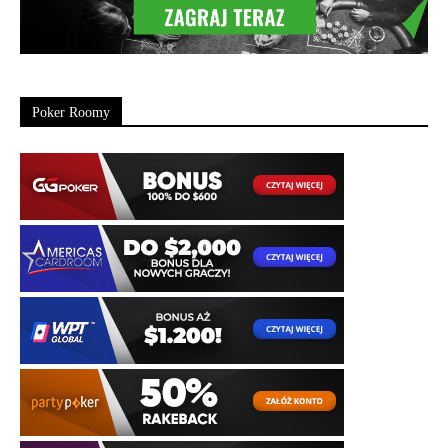
Poker Roomy