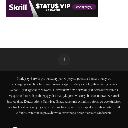
Niniejszy Serwis prowadzony jest w języku polskim i adresowany do
polskojęzycznych odbiorców zamieszkałych na terytoriach, gdzie korzystanie z
Serwisu jest zgodne z prawem. Uczestnictwo w Serwisie jest dozwolone tylko i
wyłącznie dla osób podlegających jurysdykcjom, w których uczestnictwo w Grach
jest legalne. Korzystając z Serwisu, Gracz zapewnia Administratora, że uczestnictwo
w Grach jest w jego jurysdykcji dozwolone i ponosi pełną odpowiedzialność przed
Administratorem za prawdziwość złożonego przez siebie oświadczenia.