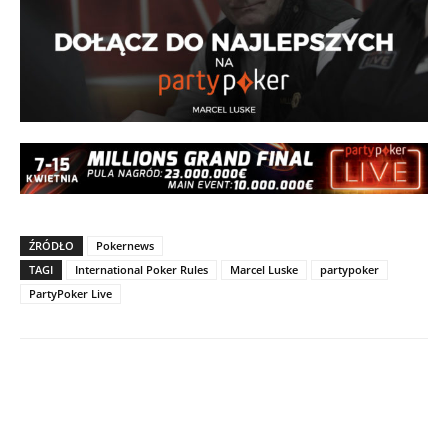
ŹRÓDŁO
Pokernews
TAGI
International Poker Rules
Marcel Luske
partypoker
PartyPoker Live