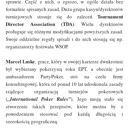
sprawie. Część z nich, o zgrozo, w ogóle działa bez
formalnie spisanych zasad. Duża grupa kasyn/dyrektorów
Tournament
turniejowych stosuje się do zaleceń
Director Association (TDA)
. Wielu dyrektorów
posługuje się różnymi modyfikacjami powyższych zasad.
Swoje oddzielne reguły spisali i do nich stosują się np.
organizatorzy festiwalu WSOP.
Marcel Luske
,
gracz, który w swojej karierze dwukrotnie
był wybierany pokerzystą roku EPT, a obecnie jest
ambasadorem PartyPoker, stoi na czele firmy
konsultingowej, która od ponad 10 lat udoskonala zasady
rządzące organizacją turniejów pokerowych
(
„International Poker Rules”
). Jego misją stało się
stworzenie takich przepisów, które można by z
powodzeniem stosować pod każdą długością i
szerokością geograficzną.