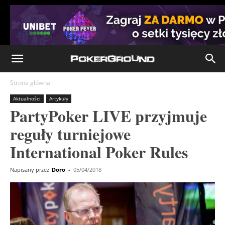
Strona główna
Aktualności
Artykuły
PartyPoker LIVE przyjmuje
reguły turniejowe
International Poker Rules
Napisany przez
Doro
-
05/04/2018