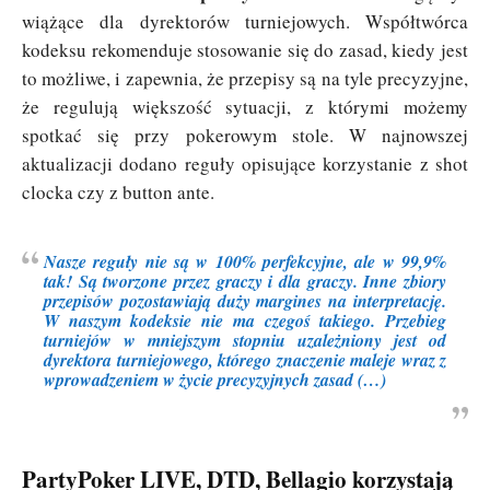
wiążące dla dyrektorów turniejowych. Współtwórca
kodeksu rekomenduje stosowanie się do zasad, kiedy jest
to możliwe, i zapewnia, że przepisy są na tyle precyzyjne,
że regulują większość sytuacji, z którymi możemy
spotkać się przy pokerowym stole. W najnowszej
aktualizacji dodano reguły opisujące korzystanie z shot
clocka czy z button ante.
Nasze reguły nie są w 100% perfekcyjne, ale w 99,9%
tak! Są tworzone przez graczy i dla graczy. Inne zbiory
przepisów pozostawiają duży margines na interpretację.
W naszym kodeksie nie ma czegoś takiego. Przebieg
turniejów w mniejszym stopniu uzależniony jest od
dyrektora turniejowego, którego znaczenie maleje wraz z
wprowadzeniem w życie precyzyjnych zasad (…)
PartyPoker LIVE, DTD, Bellagio korzystają