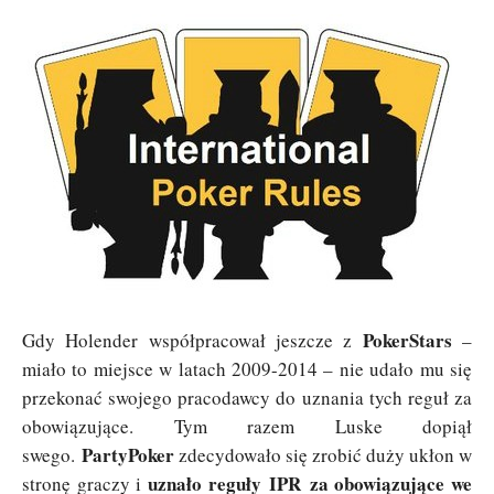
PokerStars
Gdy Holender współpracował jeszcze z
–
miało to miejsce w latach 2009-2014 – nie udało mu się
przekonać swojego pracodawcy do uznania tych reguł za
obowiązujące. Tym razem Luske dopiął
PartyPoker
swego.
zdecydowało się zrobić duży ukłon w
uznało reguły
IPR
za obowiązujące we
stronę graczy i