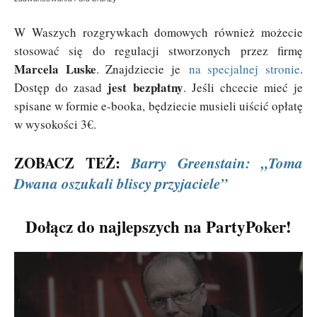
W Waszych rozgrywkach domowych również możecie
stosować się do regulacji stworzonych przez firmę
Marcela Luske
. Znajdziecie je
na specjalnej stronie
.
jest bezpłatny
Dostęp do zasad
. Jeśli chcecie mieć je
spisane w formie e-booka, będziecie musieli uiścić opłatę
w wysokości 3€.
ZOBACZ TEŻ:
Barry Greenstain: „Toma
Dwana oszukali bliscy przyjaciele”
Dołącz do najlepszych na
PartyPoker!