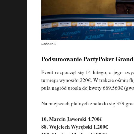
Rabbithill
Podsumowanie PartyPoker Grand
Event rozpoczął się 14 lutego, a jego zw
turnieju wynosiło 220€. W trakcie ośmiu fli
pula nagród urosła do kwoty 669.560€ (gwa
Na miejscach płatnych znalazło się 359 gra
10. Marcin Jaworski 4.700€
88. Wojciech Wyrębski 1.200€