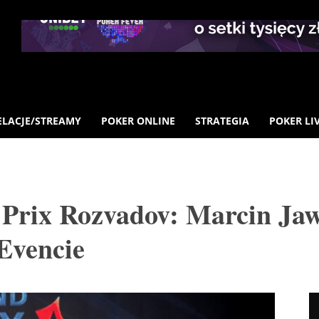
ELACJE/STREAMY
POKER ONLINE
STRATEGIA
POKER LI
Prix Rozvadov: Marcin Ja
Evencie