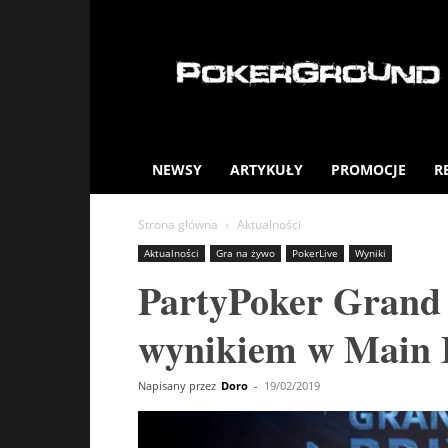
PokerGround.com
NEWSY
ARTYKUŁY
PROMOCJE
R
Strona główna
Aktualności
Aktualności
Gra na żywo
PokerLive
Wyniki
PartyPoker Grand 
wynikiem w Main 
Napisany przez
Doro
-
19/02/2019