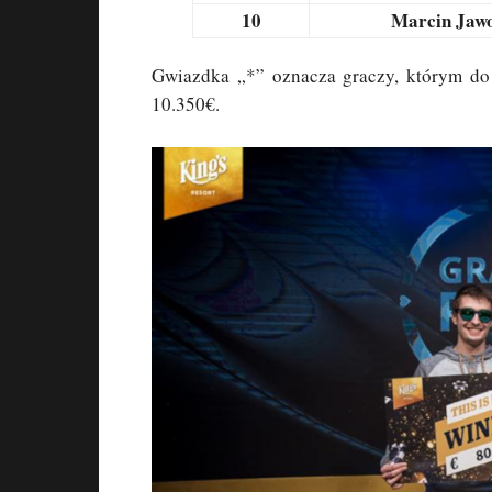
10
Marcin Jawo
Gwiazdka „*” oznacza graczy, którym do
10.350€.