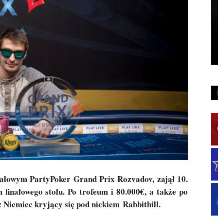
nałowym PartyPoker Grand Prix Rozvadov, zajął 10.
m finałowego stołu. Po trofeum i 80.000€, a także po
 Niemiec kryjący się pod nickiem Rabbithill.