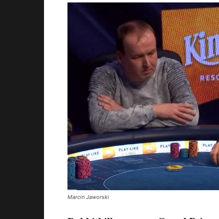
Marcin Jaworski