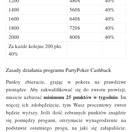
1200
480$
40%
1400
560$
40%
1600
640$
40%
1800
720$
40%
2000
800$
40%
Za każde kolejne 200 pkt.
40%
Zasady działania programu PartyPoker Cashback
Punkty zbieracie, grając w pokera na prawdziwe
pieniądze. Aby zakwalifikować się do zwrotu prowizji,
minimum 25 punktów w tygodniu
musicie uzbierać
. Im
więcej ich zdobędziecie, tym Wasz procentowy zwrot
będzie wyższy. Jeśli ilość zebranych punktów znajdzie
się pomiędzy progami, otrzymacie wynagrodzenie na
podstawie ostatniego progu, na jaki się załapaliście.