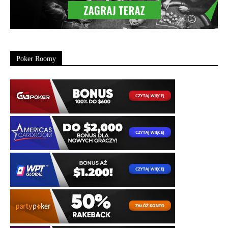
Poker Roomy