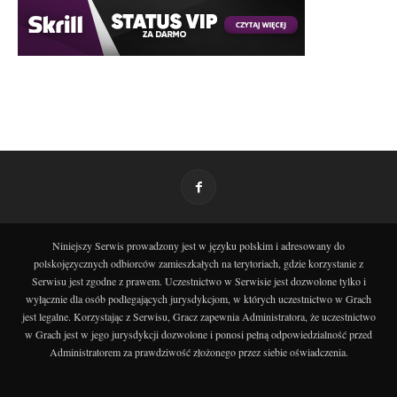
Niniejszy Serwis prowadzony jest w języku polskim i adresowany do
polskojęzycznych odbiorców zamieszkałych na terytoriach, gdzie korzystanie z
Serwisu jest zgodne z prawem. Uczestnictwo w Serwisie jest dozwolone tylko i
wyłącznie dla osób podlegających jurysdykcjom, w których uczestnictwo w Grach
jest legalne. Korzystając z Serwisu, Gracz zapewnia Administratora, że uczestnictwo
w Grach jest w jego jurysdykcji dozwolone i ponosi pełną odpowiedzialność przed
Administratorem za prawdziwość złożonego przez siebie oświadczenia.