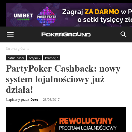
Strona główna
Aktualności
Artykuły
Promocje
PartyPoker Cashback: nowy
system lojalnościowy już
działa!
Napisany przez
Doro
-
23/05/2017