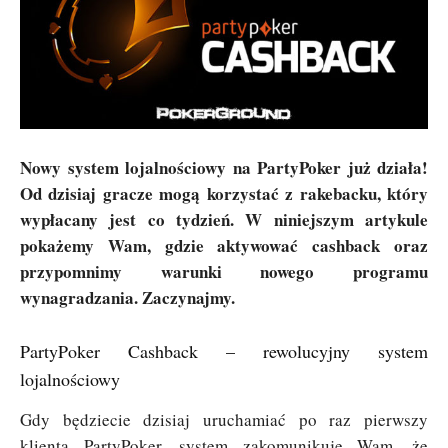
Nowy system lojalnościowy na PartyPoker już działa!
Od dzisiaj gracze mogą korzystać z rakebacku, który
wypłacany jest co tydzień. W niniejszym artykule
pokażemy Wam, gdzie aktywować cashback oraz
przypomnimy warunki nowego programu
wynagradzania. Zaczynajmy.
PartyPoker Cashback – rewolucyjny system
lojalnościowy
Gdy będziecie dzisiaj uruchamiać po raz pierwszy
klienta PartyPoker, system zakomunikuje Wam, że