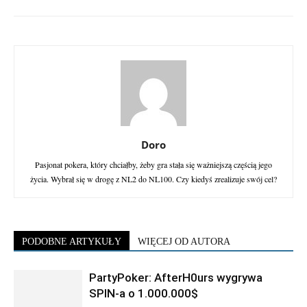
Doro
Pasjonat pokera, który chciałby, żeby gra stała się ważniejszą częścią jego
życia. Wybrał się w drogę z NL2 do NL100. Czy kiedyś zrealizuje swój cel?
PODOBNE ARTYKUŁY
WIĘCEJ OD AUTORA
PartyPoker: AfterH0urs wygrywa
SPIN-a o 1.000.000$