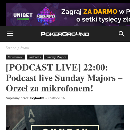
Strona główna
Aktualności
Podcasts
Sunday Majors
[PODCAST LIVE] 22:00:
Podcast live Sunday Majors –
Orzeł za mikrofonem!
Napisany przez
skylookx
-
05/06/2016