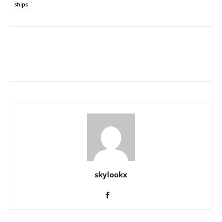
ships
skylookx