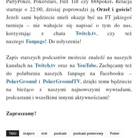
.
PartyPoker, Pokerstars, Full Tilt czy 888poker
Relacja
Orzeł i goście!
startuje o 22:00, dzisiaj poprowadzi ją
Jeżeli sami będziecie mieli okazje być na FT jakiegoś
turnieju – nie wahajcie się napisać o tym do nas,
Twitch.tv
korzystając z chata
, czy też
Fanpage!
naszego
Do usłyszenia!
Zapis starszych podcastów możecie znaleźć na naszych
Twitch.tv
YouTube
.
kanałach na
oraz na
Zachęcamy też
do polubienia naszych fanpage na Facebooku –
PokerGround
PokerGroundTV
i
, dzięki temu będziecie
na bieżąco z naszymi najnowszymi wywiadami,
podcastami i wszelkimi innymi aktywnościami!
Zapraszamy!
TAGI
majors
mtt
podcast
podcast pokerowy
Poker