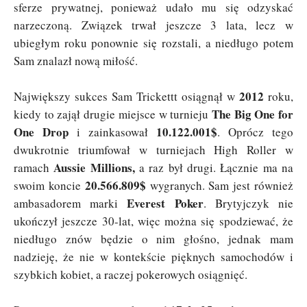
sferze prywatnej, ponieważ udało mu się odzyskać
narzeczoną. Związek trwał jeszcze 3 lata, lecz w
ubiegłym roku ponownie się rozstali, a niedługo potem
Sam znalazł nową miłość.
2012
Największy sukces Sam Trickettt osiągnął w
roku,
The Big One for
kiedy to zajął drugie miejsce w turnieju
One Drop
10.122.001$
i zainkasował
. Oprócz tego
dwukrotnie triumfował w turniejach High Roller w
Aussie Millions,
ramach
a raz był drugi. Łącznie ma na
20.566.809$
swoim koncie
wygranych. Sam jest również
Everest Poker
ambasadorem marki
. Brytyjczyk nie
ukończył jeszcze 30-lat, więc można się spodziewać, że
niedługo znów będzie o nim głośno, jednak mam
nadzieję, że nie w kontekście pięknych samochodów i
szybkich kobiet, a raczej pokerowych osiągnięć.