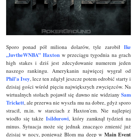
Ike
Sporo ponad pół miliona dolarów, tyle zarobił
„luvtheWNBA” Haxton
w przeciągu tygodnia na grach
high stakes i dziś jest zdecydowanie numerem jeden
naszego rankingu. Amerykanin najwięcej wygrał od
Phil'a Ivey
, lecz ten zdążył jeszcze potem odrobić starty i
dzisiaj gości wśród pięciu największych zwycięzców. Na
Sam
wirtualnych stołach pojawił się dawno nie widziany
Trickett
, ale przerwa nie wyszła mu na dobre, gdyż sporo
stracił, m.in. w starciach z Haxton'em. Nie najlepiej
Isildurowi
wiodło się także
, który zamknął tydzień na
minus. Sytuacja może się jednak znacząco zmienić już
Main Event
dzisiaj w nocy, ponieważ Blom ma deep w