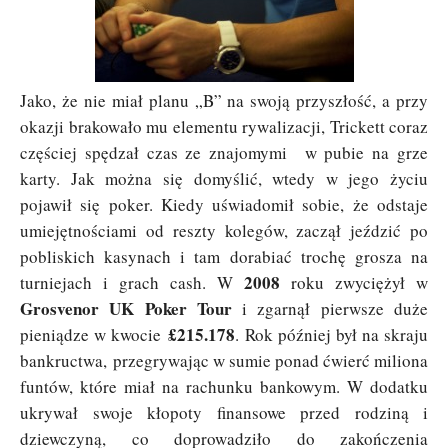
Jako, że nie miał planu „B” na swoją przyszłość, a przy
okazji brakowało mu elementu rywalizacji, Trickett coraz
częściej spędzał czas ze znajomymi w pubie na grze
karty. Jak można się domyślić, wtedy w jego życiu
pojawił się poker. Kiedy uświadomił sobie, że odstaje
umiejętnościami od reszty kolegów, zaczął jeździć po
pobliskich kasynach i tam dorabiać trochę grosza na
2008
turniejach i grach cash. W
roku zwyciężył w
Grosvenor UK Poker Tour
i zgarnął pierwsze duże
£215.178
pieniądze w kwocie
. Rok później był na skraju
bankructwa, przegrywając w sumie ponad ćwierć miliona
funtów, które miał na rachunku bankowym. W dodatku
ukrywał swoje kłopoty finansowe przed rodziną i
dziewczyną, co doprowadziło do zakończenia