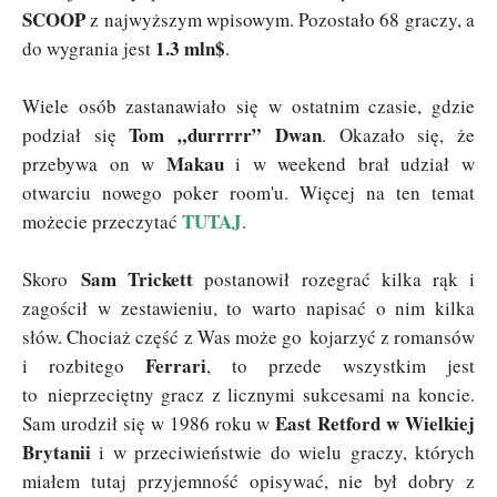
SCOOP
z najwyższym wpisowym. Pozostało 68 graczy, a
1.3 mln$
do wygrania jest
.
Wiele osób zastanawiało się w ostatnim czasie, gdzie
Tom „durrrrr” Dwan
podział się
. Okazało się, że
Makau
przebywa on w
i w weekend brał udział w
otwarciu nowego poker room'u. Więcej na ten temat
TUTAJ
możecie przeczytać
.
Sam Trickett
Skoro
postanowił rozegrać kilka rąk i
zagościł w zestawieniu, to warto napisać o nim kilka
słów. Chociaż część z Was może go kojarzyć z romansów
Ferrari
i rozbitego
, to przede wszystkim jest
to nieprzeciętny gracz z licznymi sukcesami na koncie.
East Retford w Wielkiej
Sam urodził się w 1986 roku w
Brytanii
i w przeciwieństwie do wielu graczy, których
miałem tutaj przyjemność opisywać, nie był dobry z