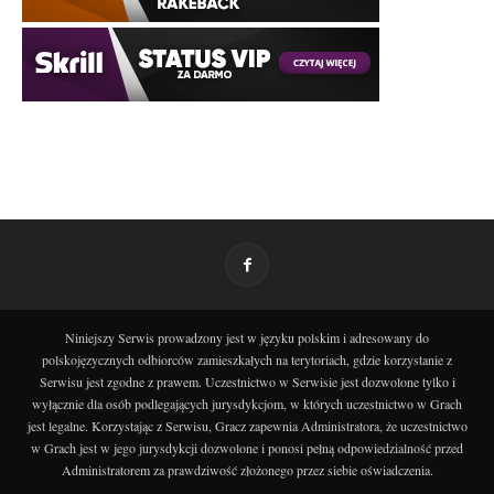
Niniejszy Serwis prowadzony jest w języku polskim i adresowany do
polskojęzycznych odbiorców zamieszkałych na terytoriach, gdzie korzystanie z
Serwisu jest zgodne z prawem. Uczestnictwo w Serwisie jest dozwolone tylko i
wyłącznie dla osób podlegających jurysdykcjom, w których uczestnictwo w Grach
jest legalne. Korzystając z Serwisu, Gracz zapewnia Administratora, że uczestnictwo
w Grach jest w jego jurysdykcji dozwolone i ponosi pełną odpowiedzialność przed
Administratorem za prawdziwość złożonego przez siebie oświadczenia.