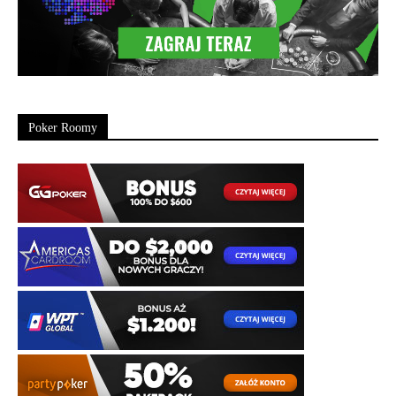
Poker Roomy