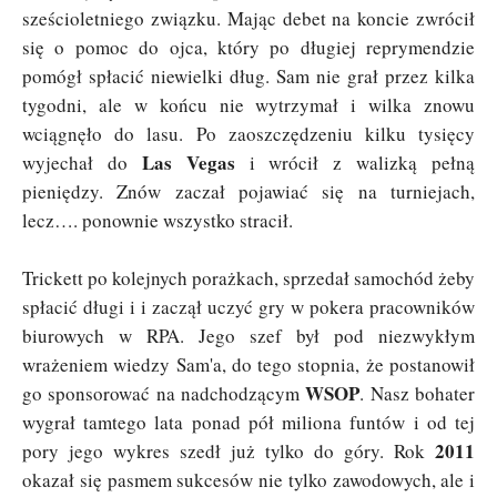
sześcioletniego związku. Mając debet na koncie zwrócił
się o pomoc do ojca, który po długiej reprymendzie
pomógł spłacić niewielki dług. Sam nie grał przez kilka
tygodni, ale w końcu nie wytrzymał i wilka znowu
wciągnęło do lasu. Po zaoszczędzeniu kilku tysięcy
Las Vegas
wyjechał do
i wrócił z walizką pełną
pieniędzy. Znów zaczał pojawiać się na turniejach,
lecz…. ponownie wszystko stracił.
Trickett po kolejnych porażkach, sprzedał samochód żeby
spłacić długi i i zaczął uczyć gry w pokera pracowników
biurowych w RPA. Jego szef był pod niezwykłym
wrażeniem wiedzy Sam'a, do tego stopnia, że postanowił
WSOP
go sponsorować na nadchodzącym
. Nasz bohater
wygrał tamtego lata ponad pół miliona funtów i od tej
2011
pory jego wykres szedł już tylko do góry. Rok
okazał się pasmem sukcesów nie tylko zawodowych, ale i