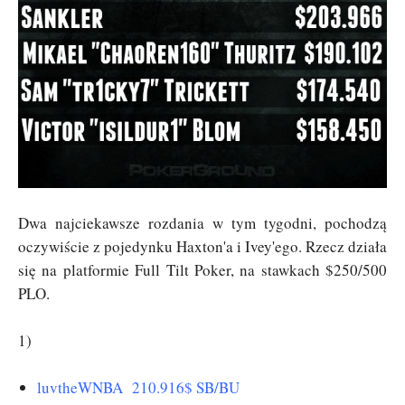
Dwa najciekawsze rozdania w tym tygodni, pochodzą
oczywiście z pojedynku Haxton'a i Ivey'ego. Rzecz działa
się na platformie Full Tilt Poker, na stawkach $250/500
PLO.
1)
luvtheWNBA 210.916$ SB/BU