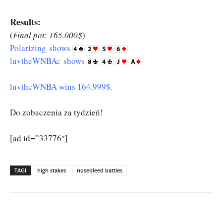
Results:
(
Final pot: 165.000$
)
Polarizing shows
luvtheWNBAc
shows
luvtheWNBA wins 164.999$.
Do zobaczenia za tydzień!
[ad id=”33776″]
TAGI
high stakes
nosebleed battles