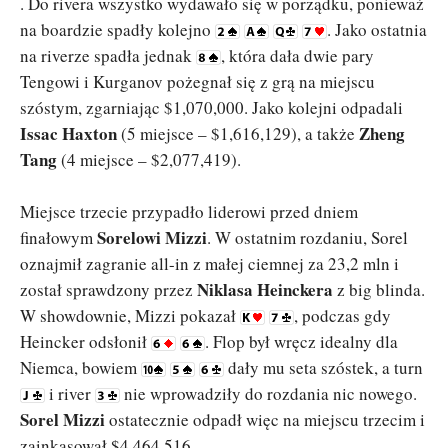
. Do rivera wszystko wydawało się w porządku, ponieważ
na boardzie spadły kolejno
. Jako ostatnia
na riverze spadła jednak
, która dała dwie pary
Tengowi i Kurganov pożegnał się z grą na miejscu
szóstym, zgarniając $1,070,000. Jako kolejni odpadali
Issac Haxton
Zheng
(5 miejsce – $1,616,129), a także
Tang
(4 miejsce – $2,077,419).
Miejsce trzecie przypadło liderowi przed dniem
Sorelowi Mizzi
finałowym
. W ostatnim rozdaniu, Sorel
oznajmił zagranie all-in z małej ciemnej za 23,2 mln i
Niklasa Heinckera
został sprawdzony przez
z big blinda.
W showdownie, Mizzi pokazał
, podczas gdy
Heincker odsłonił
. Flop był wręcz idealny dla
Niemca, bowiem
dały mu seta szóstek, a turn
i river
nie wprowadziły do rozdania nic nowego.
Sorel Mizzi
ostatecznie odpadł więc na miejscu trzecim i
zainkasował $4,464,516.