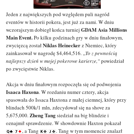
Jeden z największych pod względem puli nagród
eventów w historii pokera, jest już za nami. W dniu
GDAM Asia Millions
wczorajszym dobiegł końca turniej
Main Event.
Po kilku godzinach gry w dniu finałowym,
Niklas Heinecker
zwycięzcą został
z Niemiec, który
zainkasował w nagrodę $4,464,516. „
To z pewnością
najlepszy dzień w mojej pokerowe karierze,”
powiedział
po zwycięstwie Niklas.
Akcja w dniu finałowym rozpoczęła się od podwojenia
Isaaca Haxona
. W rozdaniu numer cztery, akcja
spasowała do Issaca Haxtona z małej ciemnej, który przy
blindach 500k/1 mln, zdecydował się na shove za
Zheng Tang
5,675,000.
siedział na big blindzie i
oznajmił sprawdzenie. W showdownie Haxton pokazał
, a Tang
. Tang w tym momencie znalazł