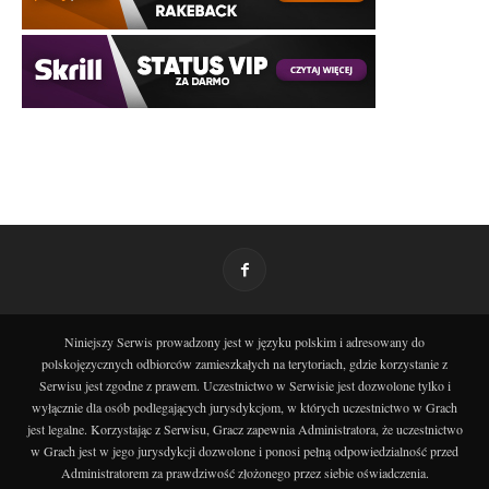
Niniejszy Serwis prowadzony jest w języku polskim i adresowany do
polskojęzycznych odbiorców zamieszkałych na terytoriach, gdzie korzystanie z
Serwisu jest zgodne z prawem. Uczestnictwo w Serwisie jest dozwolone tylko i
wyłącznie dla osób podlegających jurysdykcjom, w których uczestnictwo w Grach
jest legalne. Korzystając z Serwisu, Gracz zapewnia Administratora, że uczestnictwo
w Grach jest w jego jurysdykcji dozwolone i ponosi pełną odpowiedzialność przed
Administratorem za prawdziwość złożonego przez siebie oświadczenia.