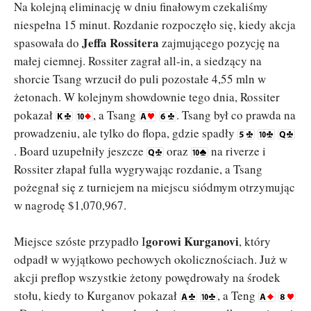
Na kolejną eliminację w dniu finałowym czekaliśmy
niespełna 15 minut. Rozdanie rozpoczęło się, kiedy akcja
Jeffa Rossitera
spasowała do
zajmującego pozycję na
małej ciemnej. Rossiter zagrał all-in, a siedzący na
shorcie Tsang wrzucił do puli pozostałe 4,55 mln w
żetonach. W kolejnym showdownie tego dnia, Rossiter
pokazał
, a Tsang
. Tsang był co prawda na
prowadzeniu, ale tylko do flopa, gdzie spadły
. Board uzupełniły jeszcze
oraz
na riverze i
Rossiter złapał fulla wygrywając rozdanie, a Tsang
pożegnał się z turniejem na miejscu siódmym otrzymując
w nagrodę $1,070,967.
gorowi Kurganovi
Miejsce szóste przypadło I
, który
odpadł w wyjątkowo pechowych okolicznościach. Już w
akcji preflop wszystkie żetony powędrowały na środek
stołu, kiedy to Kurganov pokazał
, a Teng