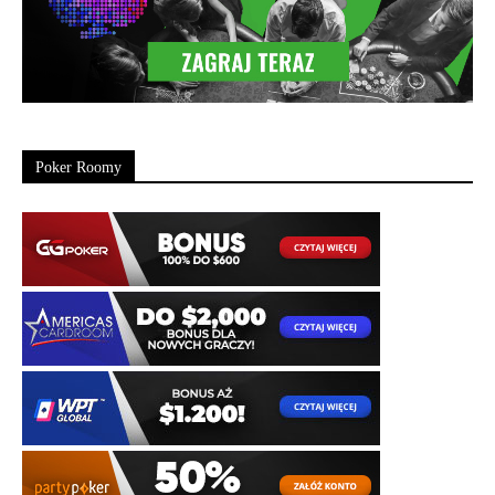
Poker Roomy