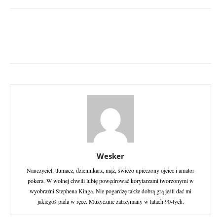
Wesker
Nauczyciel, tłumacz, dziennikarz, mąż, świeżo upieczony ojciec i amator
pokera. W wolnej chwili lubię powędrować korytarzami tworzonymi w
wyobraźni Stephena Kinga. Nie pogardzę także dobrą grą jeśli dać mi
jakiegoś pada w ręce. Muzycznie zatrzymany w latach 90-tych.