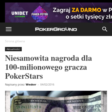
Strona główna
Aktualności
Niesamowita nagroda dla
100-milionowego gracza
PokerStars
Napisany przez
Wesker
-
04/02/2016