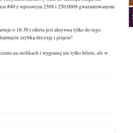
erFest #40 z wpisowym 250$ i 250,000$ gwarantowanymi
artuje o 16:30 i oferta jest aktywna tylko do tego
ejmujcie szybką decyzję i grajcie!
enia na stolikach i wygranej nie tylko biletu, ale w