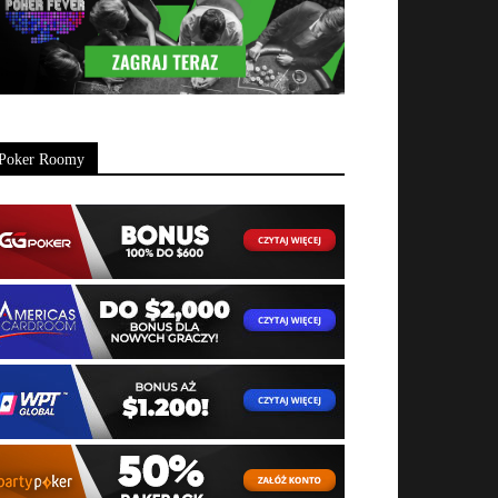
Poker Roomy