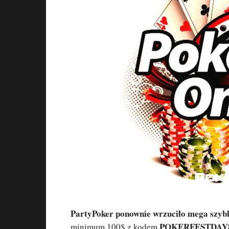
PartyPoker ponownie wrzuciło mega szybk
POKERFESTDAY
minimum 100$ z kodem