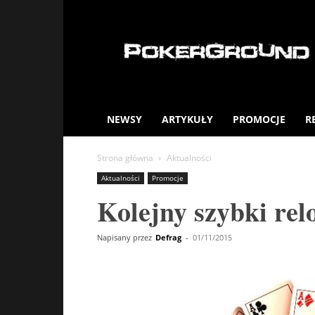
PokerGround.com
NEWSY
ARTYKUŁY
PROMOCJE
R
Strona główna
Aktualności
Aktualności
Promocje
Kolejny szybki rel
Napisany przez
Defrag
-
01/11/2015