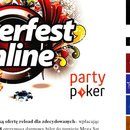
ą ofertę reload dla zdecydowanych
– wpłacając
8
otrzymasz darmowy bilet do turnieju Mega Sat