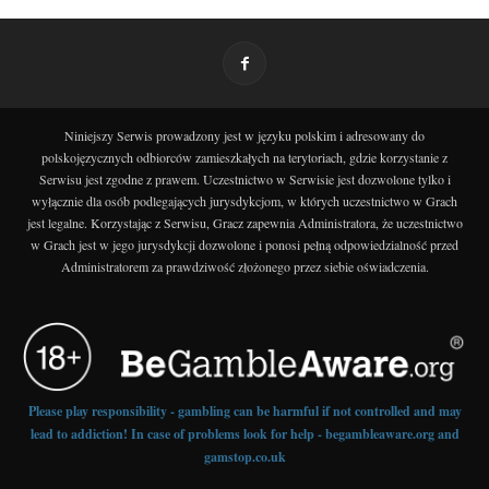
Niniejszy Serwis prowadzony jest w języku polskim i adresowany do
polskojęzycznych odbiorców zamieszkałych na terytoriach, gdzie korzystanie z
Serwisu jest zgodne z prawem. Uczestnictwo w Serwisie jest dozwolone tylko i
wyłącznie dla osób podlegających jurysdykcjom, w których uczestnictwo w Grach
jest legalne. Korzystając z Serwisu, Gracz zapewnia Administratora, że uczestnictwo
w Grach jest w jego jurysdykcji dozwolone i ponosi pełną odpowiedzialność przed
Administratorem za prawdziwość złożonego przez siebie oświadczenia.
Please play responsibility - gambling can be harmful if not controlled and may
lead to addiction! In case of problems look for help - begambleaware.org and
gamstop.co.uk