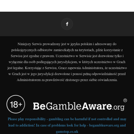
Niniejszy Serwis prowadzony jest w języku polskim i adresowany do
polskojęzycznych odbiorców zamieszkałych na terytoriach, gdzie korzystanie z
Serwisu jest zgodne z prawem. Uczestnictwo w Serwisie jest dozwolone tylko i
wyłącznie dla osób podlegających jurysdykcjom, w których uczestnictwo w Grach
jest legalne. Korzystając z Serwisu, Gracz zapewnia Administratora, że uczestnictwo
w Grach jest w jego jurysdykcji dozwolone i ponosi pełną odpowiedzialność przed
Administratorem za prawdziwość złożonego przez siebie oświadczenia.
Please play responsibility - gambling can be harmful if not controlled and may
lead to addiction! In case of problems look for help - begambleaware.org and
gamstop.co.uk