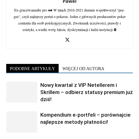
Pawel
Ex-gracz/wannabe pro ♠♣ W latach 2016-2021 dumnie współtworzył "pee-
gee", czyli najlepszy portal o pokerze. Jeden z głównych producentów poker
contentu dla osób polskojęzycznych. Zwolennik uczciwości, prawdy i
estetyki, a wielki wróg fałszu, dyskryminacji i ludzi-instytucji ⛔
PODOBNE ARTYKUŁY
WIĘCEJ OD AUTORA
Nowy kwartał z VIP Netellerem i
Skrillem – odbierz statusy premium już
dziś!
Kompendium e-portfeli – porównajcie
najlepsze metody płatności!