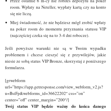
Przez ostatnie 6 m-cy nie robiłeś depozytu na poker
room. Wpłaty na Neteller, wypłaty kartą czy na konto
się nie liczą.
Miej świadomość, że nie będziesz mógł zrobić wpłaty
na poker room do momentu przyznania statusu VIP
(najczęściej czeka się na to 3-4 dni robocze).
Jeśli powyższe warunki nie są w Twoim wypadku
problemem i chcesz cieszyć się z przywilejów, jakie
niesie ze sobą status VIP Bronze, skorzystaj z poniższego
formularza.
[grwebform
url=”https://app.getresponse.com/view_webform_v2.js?
u=BsiFp&webforms_id=36622202″ css=”on”
center=”off” center_margin=”200″/]
Twój status VIP będzie ważny do końca danego