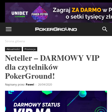
Strona główna
Aktualności
Promocje
Neteller – DARMOWY VIP
dla czytelników
PokerGround!
Napisany przez
Pawel
-
26/04/2020