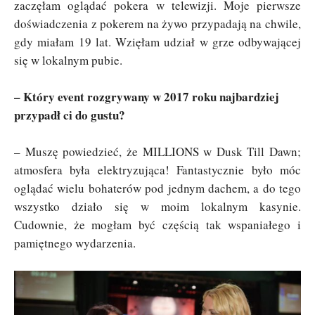
zaczęłam oglądać pokera w telewizji. Moje pierwsze
doświadczenia z pokerem na żywo przypadają na chwile,
gdy miałam 19 lat. Wzięłam udział w grze odbywającej
się w lokalnym pubie.
– Który event rozgrywany w 2017 roku najbardziej
przypadł ci do gustu?
– Muszę powiedzieć, że MILLIONS w Dusk Till Dawn;
atmosfera była elektryzująca! Fantastycznie było móc
oglądać wielu bohaterów pod jednym dachem, a do tego
wszystko działo się w moim lokalnym kasynie.
Cudownie, że mogłam być częścią tak wspaniałego i
pamiętnego wydarzenia.