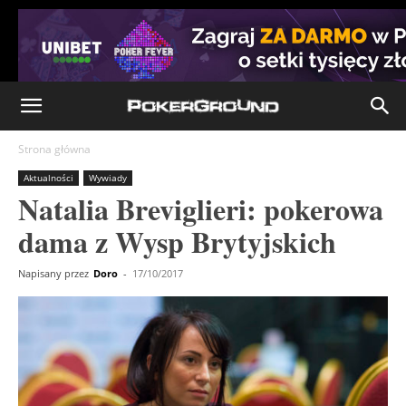
Strona główna
Aktualności
Wywiady
Natalia Breviglieri: pokerowa
dama z Wysp Brytyjskich
Napisany przez
Doro
-
17/10/2017