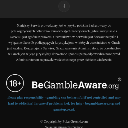
Niniejszy Serwis prowadzony jest w języku polskim i adresowany do
polskojęzycznych odbiorców zamieszkałych na terytoriach, gdzie korzystanie z
Serwisu jest zgodne z prawem. Uczestnictwo w Serwisie jest dozwolone tylko i
wyłącznie dla osób podlegających jurysdykcjom, w których uczestnictwo w Grach
jest legalne. Korzystając z Serwisu, Gracz zapewnia Administratora, że uczestnictwo
w Grach jest w jego jurysdykcji dozwolone i ponosi pełną odpowiedzialność przed
Administratorem za prawdziwość złożonego przez siebie oświadczenia.
Please play responsibility - gambling can be harmful if not controlled and may
lead to addiction! In case of problems look for help - begambleaware.org and
gamstop.co.uk
© Copyright by PokerGround.com
Wszelkie prawa zastrzeżone