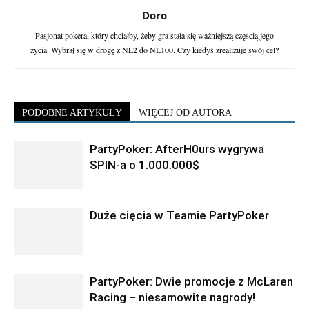
Doro
Pasjonat pokera, który chciałby, żeby gra stała się ważniejszą częścią jego
życia. Wybrał się w drogę z NL2 do NL100. Czy kiedyś zrealizuje swój cel?
PODOBNE ARTYKUŁY
WIĘCEJ OD AUTORA
PartyPoker: AfterH0urs wygrywa
SPIN-a o 1.000.000$
Duże cięcia w Teamie PartyPoker
PartyPoker: Dwie promocje z McLaren
Racing – niesamowite nagrody!