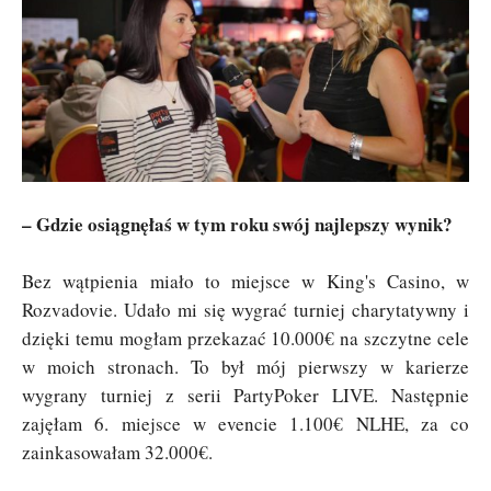
– Gdzie osiągnęłaś w tym roku swój najlepszy wynik?
Bez wątpienia miało to miejsce w King's Casino, w
Rozvadovie. Udało mi się wygrać turniej charytatywny i
dzięki temu mogłam przekazać 10.000€ na szczytne cele
w moich stronach. To był mój pierwszy w karierze
wygrany turniej z serii PartyPoker LIVE. Następnie
zajęłam 6. miejsce w evencie 1.100€ NLHE, za co
zainkasowałam 32.000€.