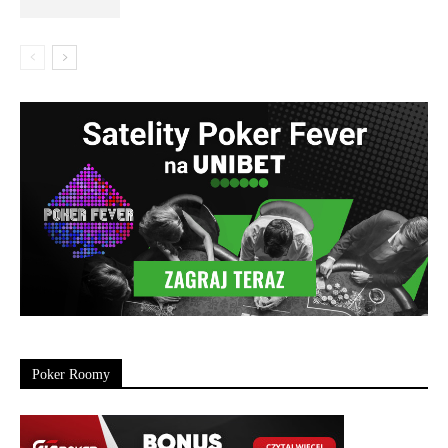
Poker Roomy