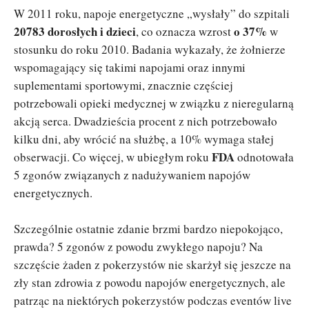
W 2011 roku, napoje energetyczne „wysłały” do szpitali
20783 dorosłych i dzieci
o 37%
, co oznacza wzrost
w
stosunku do roku 2010. Badania wykazały, że żołnierze
wspomagający się takimi napojami oraz innymi
suplementami sportowymi, znacznie częściej
potrzebowali opieki medycznej w związku z nieregularną
akcją serca. Dwadzieścia procent z nich potrzebowało
kilku dni, aby wrócić na służbę, a 10% wymaga stałej
FDA
obserwacji. Co więcej, w ubiegłym roku
odnotowała
5 zgonów związanych z nadużywaniem napojów
energetycznych.
Szczególnie ostatnie zdanie brzmi bardzo niepokojąco,
prawda? 5 zgonów z powodu zwykłego napoju? Na
szczęście żaden z pokerzystów nie skarżył się jeszcze na
zły stan zdrowia z powodu napojów energetycznych, ale
patrząc na niektórych pokerzystów podczas eventów live