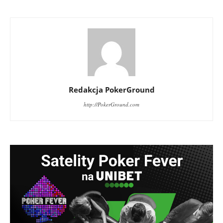
Redakcja PokerGround
http://PokerGround.com