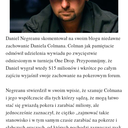
Daniel Negreanu skomentował na swoim blogu niedawne
zachowanie Daniela Colmana. Colman jak pamiętacie
odmówił udzielenia wywiadu po zwycięstwie
odniesionym w turnieju One Drop. Przypomnijmy, że
Daniel wygrał wtedy $15 milionów i wkrótce po całym
zajściu wyjaśnił swoje zachowanie na pokerowym forum.
Negreanu stwierdził w swoim wpisie, że szanuje Colmana
i jego współczucie dla tych którzy sądzą, że mogą łatwo
stać się gwiazdą pokera i zarabiać miliony, ale
jednocześnie zaznaczył, że ciężko „zajmować takie
stanowisko i w tym samym czasie zarabiać na pokerze i
słabszych graczach, od których pochodzi zazwyczaj zysk