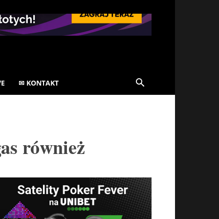
VE
✉ KONTAKT
as również