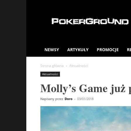
PokerGround.com
NEWSY
ARTYKUŁY
PROMOCJE
R
Strona główna
Aktualności
Aktualności
Molly’s Game już 
Napisany przez
Doro
-
03/01/2018