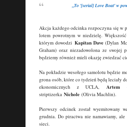
„To '[serial] Love Boat' w pow
Akcja każdego odcinka rozpoczyna się w pi
lotem powrotnym w niedzielę. Większość
Kapitan Dave
którym dowodzi
(
Dylan Mc
Graham) oraz niezadowolona ze swojej p
będziemy również mieli okazję zwiedzać ci
Na pokładzie wesołego samolotu będzie mo
grona osób, które co tydzień będą leciały 
Artem
ekonomicznych z UCLA,
(P
Nichole
striptizerka
(Olivia Machlin).
Pierwszy odcinek został wyemitowany wc
grudnia. Do piractwa nie namawiamy, ale
sieci.