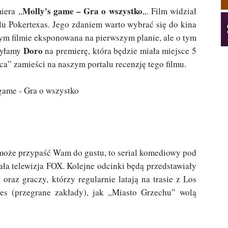
Molly's game – Gra o wszystko
iera „
„. Film widział
lu Pokertexas. Jego zdaniem warto wybrać się do kina
 tym filmie eksponowana na pierwszym planie, ale o tym
Doro
syłamy
na premierę, która będzie miała miejsce 5
ca” zamieści na naszym portalu recenzję tego filmu.
i może przypaść Wam do gustu, to serial komediowy pod
ła telewizja FOX. Kolejne odcinki będą przedstawiały
 oraz graczy, którzy regularnie latają na trasie z Los
s (przegrane zakłady), jak „Miasto Grzechu” wolą