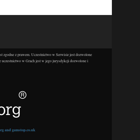
est zgodne z prawem. Uczestnictwo w Serwisie jest dozwolone
e uczestnictwo w Grach jest w jego jurysdykcji dozwolone i
.org and gamstop.co.uk