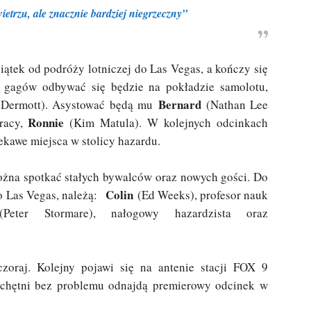
ietrzu, ale znacznie bardziej niegrzeczny”
ątek od podróży lotniczej do Las Vegas, a kończy się
 gagów odbywać się będzie na pokładzie samolotu,
Bernard
Dermott). Asystować będą mu
(Nathan Lee
Ronnie
racy,
(Kim Matula). W kolejnych odcinkach
ekawe miejsca w stolicy hazardu.
żna spotkać stałych bywalców oraz nowych gości. Do
Colin
do Las Vegas, należą:
(Ed Weeks), profesor nauk
eter Stormare), nałogowy hazardzista oraz
zoraj. Kolejny pojawi się na antenie stacji FOX 9
 chętni bez problemu odnajdą premierowy odcinek w