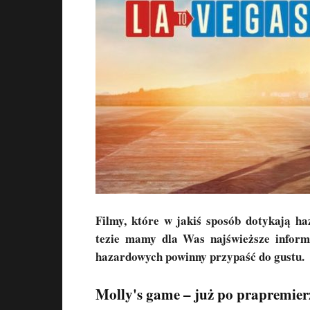
Filmy, które w jakiś sposób dotykają haz
tezie mamy dla Was najświeższe inform
hazardowych powinny przypaść do gustu.
Molly's game – już po prapremier