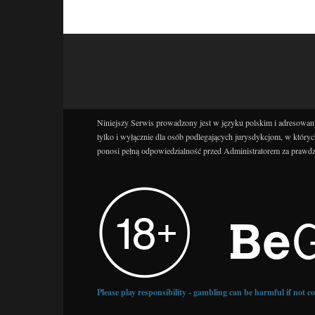
Niniejszy Serwis prowadzony jest w języku polskim i adresowany
tylko i wyłącznie dla osób podlegających jurysdykcjom, w któryc
ponosi pełną odpowiedzialność przed Administratorem za prawdz
Please play responsibility - gambling can be harmful if not 