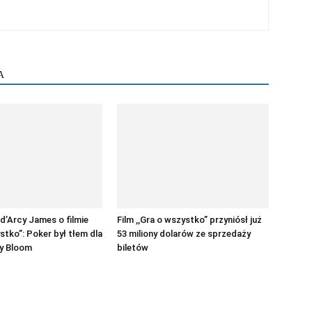
A
 d’Arcy James o filmie
Film ,,Gra o wszystko” przyniósł już
stko”: Poker był tłem dla
53 miliony dolarów ze sprzedaży
ly Bloom
biletów