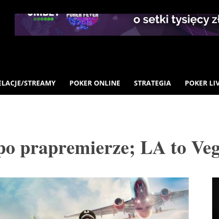
ELACJE/STREAMY
POKER ONLINE
STRATEGIA
POKER LI
po prapremierze; LA to Veg