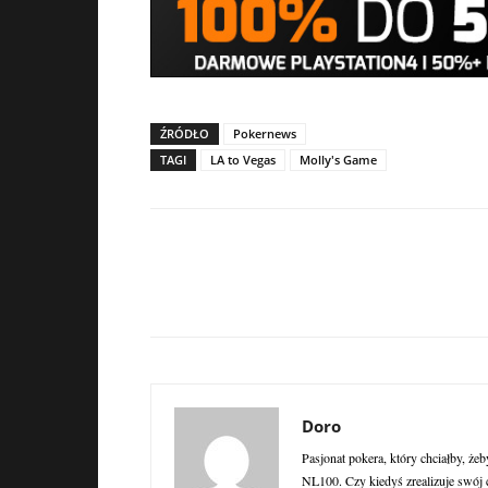
ŹRÓDŁO
Pokernews
TAGI
LA to Vegas
Molly's Game
Doro
Pasjonat pokera, który chciałby, żeb
NL100. Czy kiedyś zrealizuje swój 