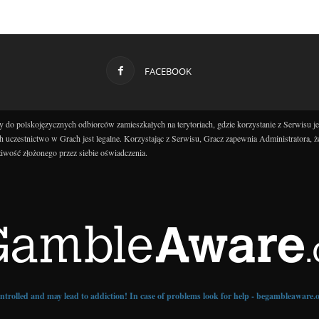
FACEBOOK
 do polskojęzycznych odbiorców zamieszkałych na terytoriach, gdzie korzystanie z Serwisu j
h uczestnictwo w Grach jest legalne. Korzystając z Serwisu, Gracz zapewnia Administratora, ż
iwość złożonego przez siebie oświadczenia.
controlled and may lead to addiction! In case of problems look for help - begambleaware