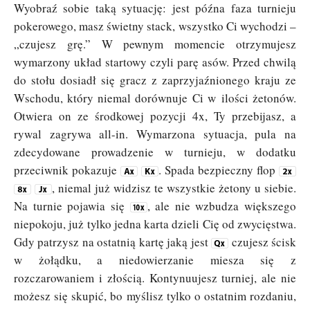
Wyobraź sobie taką sytuację: jest późna faza turnieju
pokerowego, masz świetny stack, wszystko Ci wychodzi –
„czujesz grę.” W pewnym momencie otrzymujesz
wymarzony układ startowy czyli parę asów. Przed chwilą
do stołu dosiadł się gracz z zaprzyjaźnionego kraju ze
Wschodu, który niemal dorównuje Ci w ilości żetonów.
Otwiera on ze środkowej pozycji 4x, Ty przebijasz, a
rywal zagrywa all-in. Wymarzona sytuacja, pula na
zdecydowane prowadzenie w turnieju, w dodatku
przeciwnik pokazuje
. Spada bezpieczny flop
, niemal już widzisz te wszystkie żetony u siebie.
Na turnie pojawia się
, ale nie wzbudza większego
niepokoju, już tylko jedna karta dzieli Cię od zwycięstwa.
Gdy patrzysz na ostatnią kartę jaką jest
czujesz ścisk
w żołądku, a niedowierzanie miesza się z
rozczarowaniem i złością. Kontynuujesz turniej, ale nie
możesz się skupić, bo myślisz tylko o ostatnim rozdaniu,