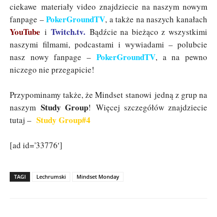
ciekawe materiały video znajdziecie na naszym nowym
PokerGroundTV
fanpage –
, a także na naszych kanałach
YouTube
Twitch.tv
.
i
Bądźcie na bieżąco z wszystkimi
naszymi filmami, podcastami i wywiadami – polubcie
PokerGroundTV
nasz nowy fanpage –
, a na pewno
niczego nie przegapicie!
Przypominamy także, że Mindset stanowi jedną z grup na
Study Group
naszym
! Więcej szczegółów znajdziecie
Study Group#4
tutaj –
[ad id='33776′]
TAGI
Lechrumski
Mindset Monday