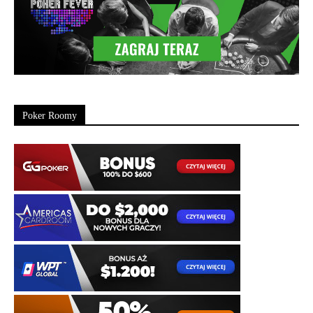
Poker Roomy