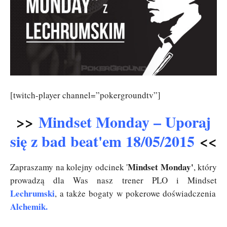
[twitch-player channel=”pokergroundtv”]
>>
Mindset Monday – Uporaj
się z bad beat'em 18/05/2015
<<
Mindset Monday'
Zapraszamy na kolejny odcinek '
, który
prowadzą dla Was nasz trener PLO i Mindset
Lechrumski
, a także bogaty w pokerowe doświadczenia
Alchemik
.