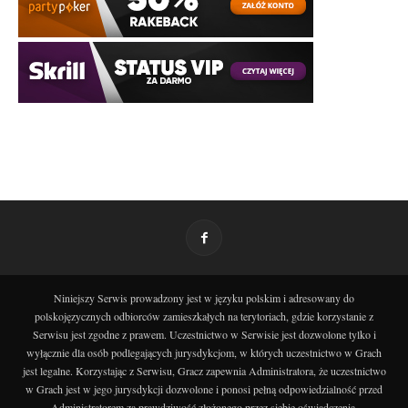
Niniejszy Serwis prowadzony jest w języku polskim i adresowany do
polskojęzycznych odbiorców zamieszkałych na terytoriach, gdzie korzystanie z
Serwisu jest zgodne z prawem. Uczestnictwo w Serwisie jest dozwolone tylko i
wyłącznie dla osób podlegających jurysdykcjom, w których uczestnictwo w Grach
jest legalne. Korzystając z Serwisu, Gracz zapewnia Administratora, że uczestnictwo
w Grach jest w jego jurysdykcji dozwolone i ponosi pełną odpowiedzialność przed
Administratorem za prawdziwość złożonego przez siebie oświadczenia.