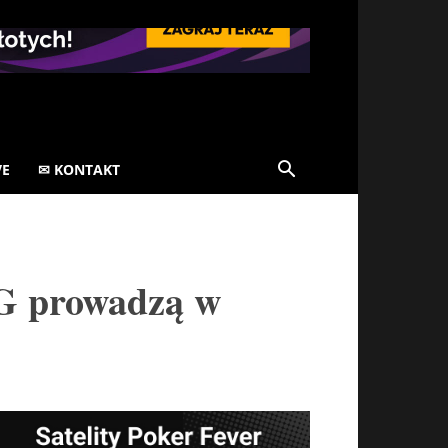
VE
✉ KONTAKT
G prowadzą w