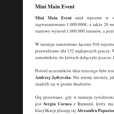
Mini Main Event
Mini Main Event
miał wpisowe w wys
zagwarantowano 1.000.000€, a także 20 w
startowy wynosił 1.000.000 żetonów, a poz
W turnieju zanotowano łącznie 916 rejestrac
przewidziano dla 132 najlepszych graczy.
zawodników, do których dołączyło jeszcze 19
Pośród uczestników dnia trzeciego było tr
Andrzej Jędryczka
. Nie wiemy niestety, j
znaleźli się w gronie finalistów.
Grę przerwano, gdy w turnieju rywalizow
Sergiu Cornea
jest
z Rumunii, który ma 
Alexandru Papazia
klasyfikacji plasują się