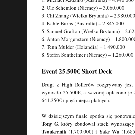
2. Ole Schemion (Niemcy) – 3.060.000
3. Chi Zhang (Wielka Brytania) – 2.980.00
4. Kahle Burns (Australia) – 2.845.000
5. Samuel Grafton (Wielka Brytania) – 2.6
6. Anton Morgenstern (Niemcy) – 1.800.00
7. Teun Mulder (Holandia) – 1.490.000
8. Stefen Sontheimer (Niemcy) – 1.260.000
Event 25.500€ Short Deck
Drugi z High Rollerów rozgrywany jes
wynosiło 25.500€, a wczoraj opłacono je 
641.250€ i pięć miejsc płatnych.
W dzisiejszym finale spotka się ponowni
Tony G
, który zbudował stack wynoszący 
Tsoukernik
Yake Wu
(1.700.000) i
(1.685