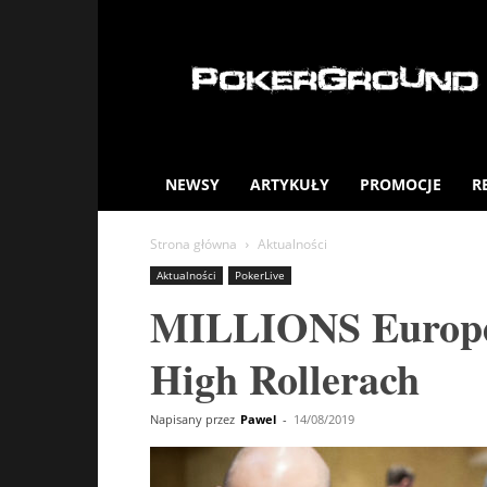
PokerGround.com
NEWSY
ARTYKUŁY
PROMOCJE
R
Strona główna
Aktualności
Aktualności
PokerLive
MILLIONS Europe:
High Rollerach
Napisany przez
Pawel
-
14/08/2019