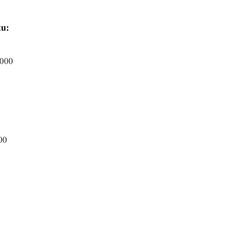
tu:
.000
00