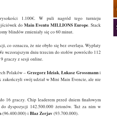
okości 1.100€. W puli nagród tego turnieju
Main Eventu MILLIONS Europe
ejściówek do
. Stack
iomy blindów zmieniały się co 60 minut.
ji, co oznacza, że nie obyło się bez overlaya. Wypłaty
 We wczorajszym dniu trzecim do stołów powróciło 112
 graczy z sesji online.
Grzegorz Idziak
Łukasz Grossmann
zech Polaków –
,
i
ak zakończyli swój udział w Mini Main Evencie, ale nie
ało 16 graczy. Chip leaderem przed dniem finałowym
do dyspozycji 142.500.000 żetonów. Tuż za nim w
n
Blaz Zerjav
(96.400.000) i
(93.700.000).