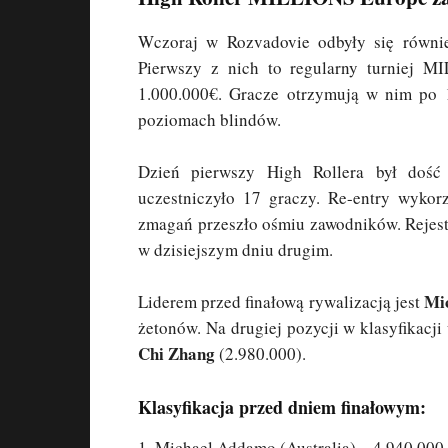
Wczoraj w Rozvadovie odbyły się równi
Pierwszy z nich to regularny turniej 
1.000.000€. Gracze otrzymują w nim po 
poziomach blindów.
Dzień pierwszy High Rollera był dość
uczestniczyło 17 graczy. Re-entry wykor
zmagań przeszło ośmiu zawodników. Rejest
w dzisiejszym dniu drugim.
Mi
Liderem przed finałową rywalizacją jest
żetonów. Na drugiej pozycji w klasyfikacji
Chi Zhang
(2.980.000).
Klasyfikacja przed dniem finałowym:
1. Michael Addamo (Australia) – 4.940.000