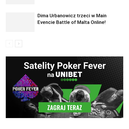
Dima Urbanowicz trzeci w Main
Evencie Battle of Malta Online!