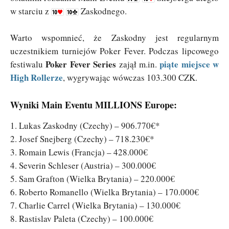
w starciu z
Zaskodnego.
Warto wspomnieć, że Zaskodny jest regularnym
uczestnikiem turniejów Poker Fever. Podczas lipcowego
Poker Fever Series
piąte miejsce w
festiwalu
zajął m.in.
High Rollerze
, wygrywając wówczas 103.300 CZK.
Wyniki Main Eventu MILLIONS Europe:
1. Lukas Zaskodny (Czechy) – 906.770€*
2. Josef Snejberg (Czechy) – 718.230€*
3. Romain Lewis (Francja) – 428.000€
4. Severin Schleser (Austria) – 300.000€
5. Sam Grafton (Wielka Brytania) – 220.000€
6. Roberto Romanello (Wielka Brytania) – 170.000€
7. Charlie Carrel (Wielka Brytania) – 130.000€
8. Rastislav Paleta (Czechy) – 100.000€