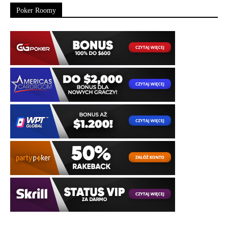
Poker Roomy