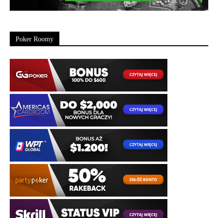
Poker Roomy