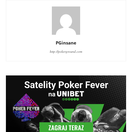
PGinsane
http://pokerground.com