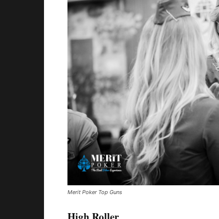
Merit Poker Top Guns
High Roller