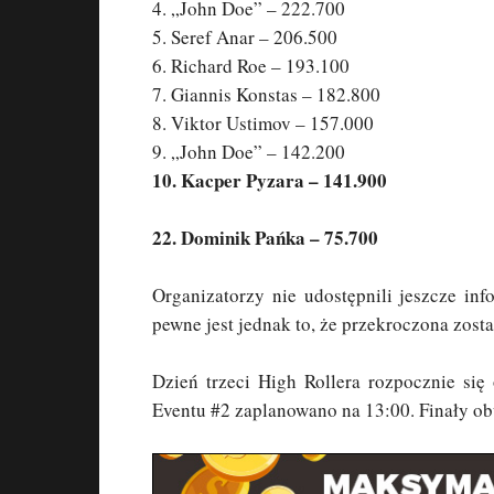
4. „John Doe” – 222.700
5. Seref Anar – 206.500
6. Richard Roe – 193.100
7. Giannis Konstas – 182.800
8. Viktor Ustimov – 157.000
9. „John Doe” – 142.200
10. Kacper Pyzara – 141.900
22. Dominik Pańka – 75.700
Organizatorzy nie udostępnili jeszcze in
pewne jest jednak to, że przekroczona zos
Dzień trzeci High Rollera rozpocznie się
Eventu #2 zaplanowano na 13:00. Finały obu