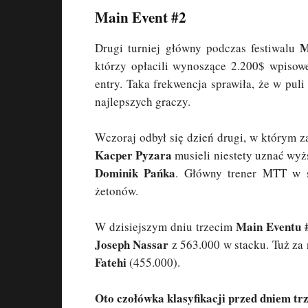
Main Event #2
M
Drugi turniej główny podczas festiwalu
którzy opłacili wynoszące 2.200$ wpisowe
entry. Taka frekwencja sprawiła, że w pul
najlepszych graczy.
Wczoraj odbył się dzień drugi, w którym z
Kacper Pyzara
musieli niestety uznać wyż
Dominik Pańka
. Główny trener MTT w 
żetonów.
Main Eventu 
W dzisiejszym dniu trzecim
Joseph Nassar
z 563.000 w stacku. Tuż za 
Fatehi
(455.000).
Oto czołówka klasyfikacji przed dniem tr