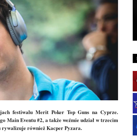
jach festiwalu Merit Poker Top Guns na Cyprze.
go Main Eventu #2, a także weźmie udział w trzecim
u rywalizuje również Kacper Pyzara.