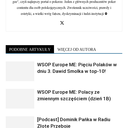
gee", czyli najlepszy portal o pokerze. Jeden z głównych producentów poker
contentu dla osób polskojęzycznych. Zwolennik uczciwości, prawdy i
estetyki, a wielki wróg fałszu, dyskryminacji i ludzi-instytucji ⛔
PODOBNE ARTYKUŁY
WIĘCEJ OD AUTORA
WSOP Europe ME: Pięciu Polaków w
dniu 3. Dawid Smolka w top-10!
WSOP Europe ME: Polacy ze
zmiennym szczęściem (dzień 1B)
[Podcast] Dominik Pańka w Radiu
Złote Przeboje