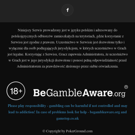
Niniejszy Serwis prowadzony jest w języku polskim i adresowany do
polskojęzycznych odbiorców zamieszkałych na terytoriach, gdzie korzystanie z
Serwisu jest zgodne z prawem. Uczestnictwo w Serwisie jest dozwolone tylko i
wyłącznie dla osób podlegających jurysdykcjom, w których uczestnictwo w Grach
jest legalne. Korzystając z Serwisu, Gracz zapewnia Administratora, że uczestnictwo
w Grach jest w jego jurysdykcji dozwolone i ponosi pełną odpowiedzialność przed
Administratorem za prawdziwość złożonego przez siebie oświadczenia.
Please play responsibility - gambling can be harmful if not controlled and may
lead to addiction! In case of problems look for help - begambleaware.org and
gamstop.co.uk
© Copyright by PokerGround.com