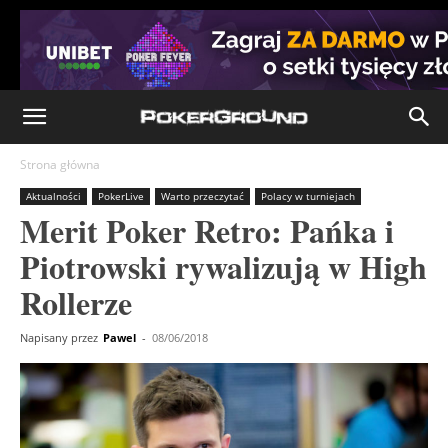
Strona główna
Aktualności
PokerLive
Warto przeczytać
Polacy w turniejach
Merit Poker Retro: Pańka i
Piotrowski rywalizują w High
Rollerze
Napisany przez
Pawel
-
08/06/2018