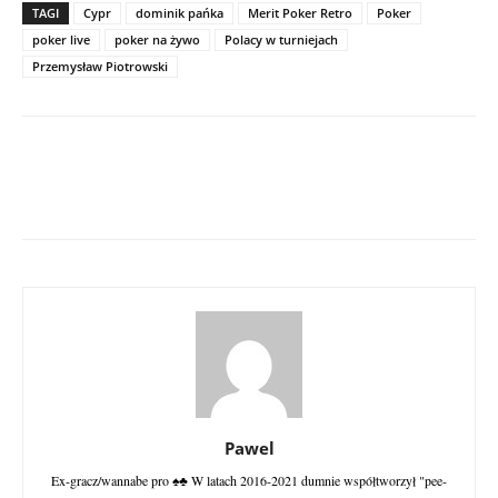
TAGI
Cypr
dominik pańka
Merit Poker Retro
Poker
poker live
poker na żywo
Polacy w turniejach
Przemysław Piotrowski
Pawel
Ex-gracz/wannabe pro ♠♣ W latach 2016-2021 dumnie współtworzył "pee-