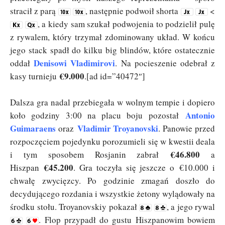
stracił z parą
, następnie podwoił shorta
<
, a kiedy sam szukał podwojenia to podzielił pulę
z rywalem, który trzymał zdominowany układ. W końcu
jego stack spadł do kilku big blindów, które ostatecznie
Denisowi Vladimirovi
oddał
. Na pocieszenie odebrał z
€9.000
kasy turnieju
.[ad id=”40472″]
Dalsza gra nadal przebiegała w wolnym tempie i dopiero
Antonio
koło godziny 3:00 na placu boju pozostał
Guimaraens
Vladimir Troyanovski
oraz
. Panowie przed
rozpoczęciem pojedynku porozumieli się w kwestii deala
€46.800
i tym sposobem Rosjanin zabrał
a
€45.200
Hiszpan
. Gra toczyła się jeszcze o €10.000 i
chwałę zwycięzcy. Po godzinie zmagań doszło do
decydującego rozdania i wszystkie żetony wylądowały na
środku stołu. Troyanovskiy pokazał
, a jego rywal
. Flop przypadł do gustu Hiszpanowim bowiem