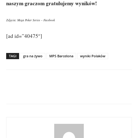
naszym graczom gratulujemy wyników!
Zdjęcia: Mega Poker Series – Facebook
[ad id=”40475″]
TAGI
gra na żywo
MPS Barcelona
wyniki Polaków