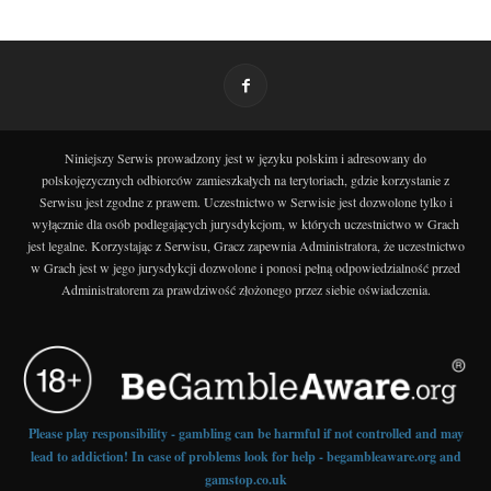
Niniejszy Serwis prowadzony jest w języku polskim i adresowany do
polskojęzycznych odbiorców zamieszkałych na terytoriach, gdzie korzystanie z
Serwisu jest zgodne z prawem. Uczestnictwo w Serwisie jest dozwolone tylko i
wyłącznie dla osób podlegających jurysdykcjom, w których uczestnictwo w Grach
jest legalne. Korzystając z Serwisu, Gracz zapewnia Administratora, że uczestnictwo
w Grach jest w jego jurysdykcji dozwolone i ponosi pełną odpowiedzialność przed
Administratorem za prawdziwość złożonego przez siebie oświadczenia.
Please play responsibility - gambling can be harmful if not controlled and may
lead to addiction! In case of problems look for help - begambleaware.org and
gamstop.co.uk