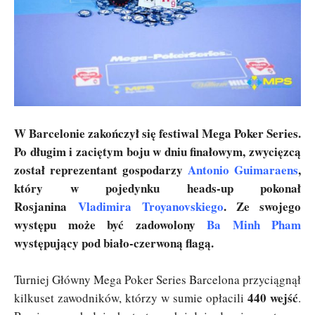
W Barcelonie zakończył się festiwal Mega Poker Series.
Po długim i zaciętym boju w dniu finałowym, zwycięzcą
został reprezentant gospodarzy
Antonio Guimaraens
,
który w pojedynku heads-up pokonał
Rosjanina
Vladimira Troyanovskiego
. Ze swojego
występu może być zadowolony
Ba Minh Pham
występujący pod biało-czerwoną flagą.
Turniej Główny Mega Poker Series Barcelona przyciągnął
440 wejść
kilkuset zawodników, którzy w sumie opłacili
.