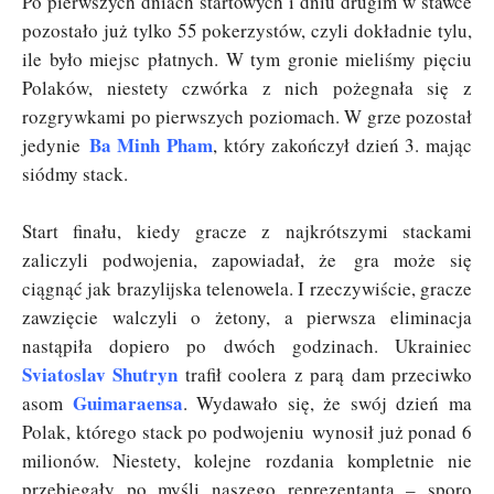
Po pierwszych dniach startowych i dniu drugim w stawce
pozostało już tylko 55 pokerzystów, czyli dokładnie tylu,
ile było miejsc płatnych. W tym gronie mieliśmy pięciu
Polaków, niestety czwórka z nich pożegnała się z
rozgrywkami po pierwszych poziomach. W grze pozostał
Ba Minh Pham
jedynie
, który zakończył dzień 3. mając
siódmy stack.
Start finału, kiedy gracze z najkrótszymi stackami
zaliczyli podwojenia, zapowiadał, że gra może się
ciągnąć jak brazylijska telenowela. I rzeczywiście, gracze
zawzięcie walczyli o żetony, a pierwsza eliminacja
nastąpiła dopiero po dwóch godzinach. Ukrainiec
Sviatoslav Shutryn
trafił coolera z parą dam przeciwko
Guimaraensa
asom
. Wydawało się, że swój dzień ma
Polak, którego stack po podwojeniu wynosił już ponad 6
milionów. Niestety, kolejne rozdania kompletnie nie
przebiegały po myśli naszego reprezentanta – sporo