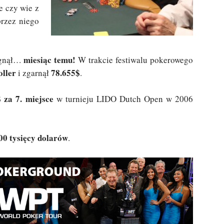
e czy wie z
przez niego
miesiąc temu!
ągnął…
W trakcie festiwalu pokerowego
oller
78.655$
i zgarnął
.
 za 7. miejsce
w turnieju LIDO Dutch Open w 2006
00 tysięcy dolarów
.