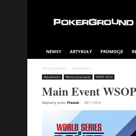
PokerGround.com
NEWSY
ARTYKUŁY
PROMOCJE
R
Strona główna
Aktualności
Aktualności
Warto przeczytać
WSOP 2014
Main Event WSOP –
Napisany przez
Ptaaak
-
08/11/2014