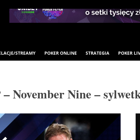
ELACJE/STREAMY
POKER ONLINE
STRATEGIA
POKER LI
 November Nine – sylwetki