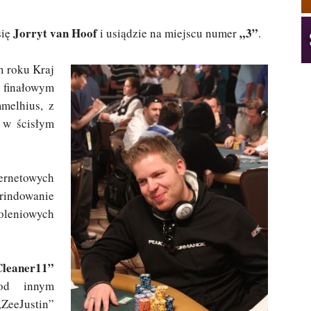
Jorryt van Hoof
„3”
się
i usiądzie na miejscu numer
.
m roku Kraj
y finałowym
melhius, z
 w ścisłym
ternetowych
grindowanie
oleniowych
leaner11”
pod innym
„ZeeJustin”