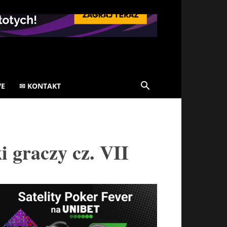
VE
✉ KONTAKT
 graczy cz. VII