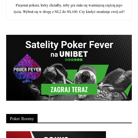
Pasjonat pokera, który chciałby, żeby gra stała się ważniejszą częścią jego
życia. Wybrał się w drogę z NL2 do NL100. Czy kiedyś zrealizuje swój cel?
Poker Roomy