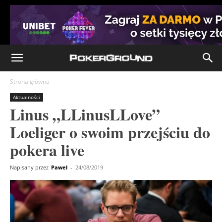
Strona główna
Aktualności
Linus „LLinusLLove”
Loeliger o swoim przejściu do
pokera live
Napisany przez
Pawel
-
24/08/2019