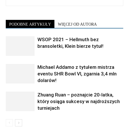
PODOBNE ARTYKUŁY
WIĘCEJ OD AUTORA
WSOP 2021 – Hellmuth bez
bransoletki, Klein bierze tytuł!
Michael Addamo z tytułem mistrza
eventu SHR Bowl VI, zgarnia 3,4 mln
dolarów!
Zhuang Ruan – poznajcie 20-latka,
który osiąga sukcesy w najdroższych
turniejach