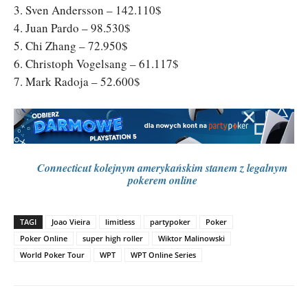
3. Sven Andersson – 142.110$
4. Juan Pardo – 98.530$
5. Chi Zhang – 72.950$
6. Christoph Vogelsang – 61.117$
7. Mark Radoja – 52.600$
Connecticut kolejnym amerykańskim stanem z legalnym
pokerem online
TAGI
Joao Vieira
limitless
partypoker
Poker
Poker Online
super high roller
Wiktor Malinowski
World Poker Tour
WPT
WPT Online Series