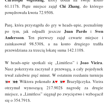
Chi Zhang
61.117$. Piąte miejsce zajął
, do którego
powędrowała kwota 72.950$.
Parę, która przystąpiła do gry w heads-upie, poznaliśmy
Juan Pardo
Sven
po tym, jak odpadli jeszcze
i
Andersson
. Ten pierwszy zajął czwarte miejsce i
zainkasował 98.530$, a na konto drugiego trafiła
przewidziana za trzecią lokatę suma 142.110$.
Joao Vieira
W heads-upie spotkali się „Limitless” i
.
Nasz pokerzysta zaczynał z przewagą, a cały pojedynek
trwał zaledwie pięć minut. W ostatnim rozdaniu turnieju
Wiktora pokonało
Brazylijczyka. Vieira
otrzymał wynoszącą 217.902$ nagrodę za drugie
miejsce, a „Limitless” sięgnął po zwycięstwo i wzbogacił
się o 354.791$.