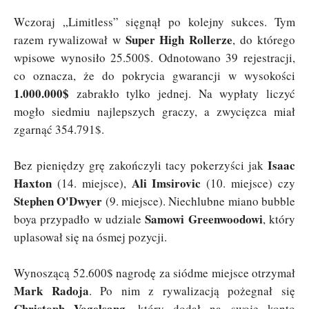
Wczoraj „Limitless” sięgnął po kolejny sukces. Tym
Super High Rollerze
razem rywalizował w
, do którego
wpisowe wynosiło 25.500$. Odnotowano 39 rejestracji,
co oznacza, że do pokrycia gwarancji w wysokości
1.000.000$
zabrakło tylko jednej. Na wypłaty liczyć
mogło siedmiu najlepszych graczy, a zwycięzca miał
zgarnąć 354.791$.
Isaac
Bez pieniędzy grę zakończyli tacy pokerzyści jak
Haxton
Ali Imsirovic
(14. miejsce),
(10. miejsce) czy
Stephen O'Dwyer
(9. miejsce). Niechlubne miano bubble
Samowi Greenwoodowi
boya przypadło w udziale
, który
uplasował się na ósmej pozycji.
Wynoszącą 52.600$ nagrodę za siódme miejsce otrzymał
Mark Radoja
. Po nim z rywalizacją pożegnał się
Christoph Vogelsang
, który dodał na swoje konto