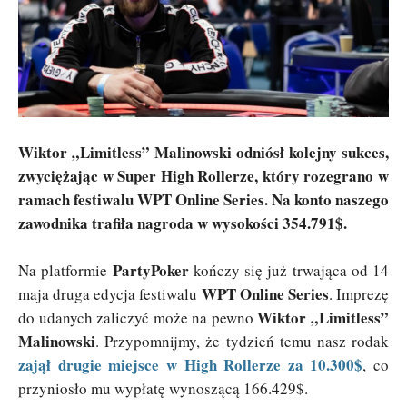
Wiktor „Limitless” Malinowski odniósł kolejny sukces,
zwyciężając w Super High Rollerze, który rozegrano w
ramach festiwalu WPT Online Series. Na konto naszego
zawodnika trafiła nagroda w wysokości 354.791$.
PartyPoker
Na platformie
kończy się już trwająca od 14
WPT Online Series
maja druga edycja festiwalu
. Imprezę
Wiktor „Limitless”
do udanych zaliczyć może na pewno
Malinowski
. Przypomnijmy, że tydzień temu nasz rodak
zajął drugie miejsce w High Rollerze za 10.300$
, co
przyniosło mu wypłatę wynoszącą 166.429$.