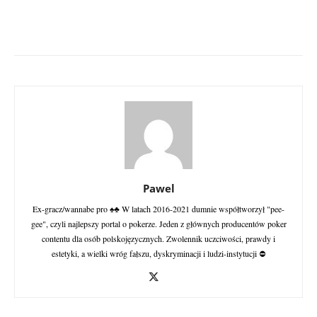
Pawel
Ex-gracz/wannabe pro ♠♣ W latach 2016-2021 dumnie współtworzył "pee-
gee", czyli najlepszy portal o pokerze. Jeden z głównych producentów poker
contentu dla osób polskojęzycznych. Zwolennik uczciwości, prawdy i
estetyki, a wielki wróg fałszu, dyskryminacji i ludzi-instytucji ⛔