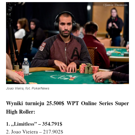
Joao Vieira, fot. PokerNews
Wyniki turnieju 25.500$ WPT Online Series Super
High Roller:
1. „Limitless” – 354.791$
2. Joao Vieiera – 217.902$