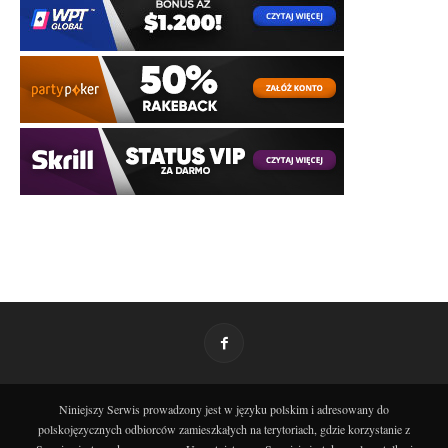
Niniejszy Serwis prowadzony jest w języku polskim i adresowany do
polskojęzycznych odbiorców zamieszkałych na terytoriach, gdzie korzystanie z