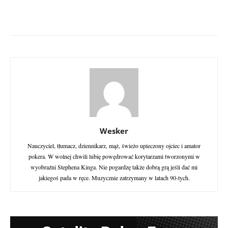
Wesker
Nauczyciel, tłumacz, dziennikarz, mąż, świeżo upieczony ojciec i amator
pokera. W wolnej chwili lubię powędrować korytarzami tworzonymi w
wyobraźni Stephena Kinga. Nie pogardzę także dobrą grą jeśli dać mi
jakiegoś pada w ręce. Muzycznie zatrzymany w latach 90-tych.