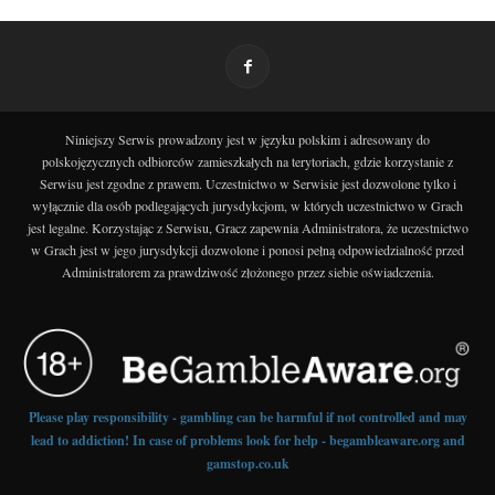
Niniejszy Serwis prowadzony jest w języku polskim i adresowany do
polskojęzycznych odbiorców zamieszkałych na terytoriach, gdzie korzystanie z
Serwisu jest zgodne z prawem. Uczestnictwo w Serwisie jest dozwolone tylko i
wyłącznie dla osób podlegających jurysdykcjom, w których uczestnictwo w Grach
jest legalne. Korzystając z Serwisu, Gracz zapewnia Administratora, że uczestnictwo
w Grach jest w jego jurysdykcji dozwolone i ponosi pełną odpowiedzialność przed
Administratorem za prawdziwość złożonego przez siebie oświadczenia.
Please play responsibility - gambling can be harmful if not controlled and may
lead to addiction! In case of problems look for help - begambleaware.org and
gamstop.co.uk