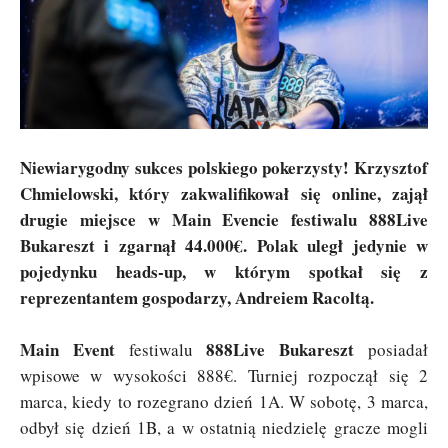
Niewiarygodny sukces polskiego pokerzysty! Krzysztof
Chmielowski, który zakwalifikował się online, zajął
drugie miejsce w Main Evencie festiwalu 888Live
Bukareszt i zgarnął 44.000€. Polak uległ jedynie w
pojedynku heads-up, w którym spotkał się z
reprezentantem gospodarzy, Andreiem Racoltą.
Main Event
888Live Bukareszt
festiwalu
posiadał
wpisowe w wysokości 888€. Turniej rozpoczął się 2
marca, kiedy to rozegrano dzień 1A. W sobotę, 3 marca,
odbył się dzień 1B, a w ostatnią niedzielę gracze mogli