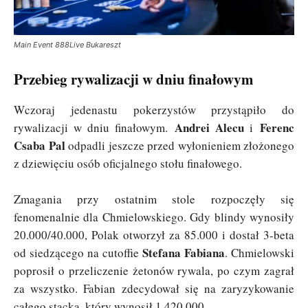
Main Event 888Live Bukareszt
Przebieg rywalizacji w dniu finałowym
Wczoraj jedenastu pokerzystów przystąpiło do
Andrei Alecu
Ferenc
rywalizacji w dniu finałowym.
i
Csaba Pal
odpadli jeszcze przed wyłonieniem złożonego
z dziewięciu osób oficjalnego stołu finałowego.
Zmagania przy ostatnim stole rozpoczęły się
fenomenalnie dla Chmielowskiego. Gdy blindy wynosiły
20.000/40.000, Polak otworzył za 85.000 i dostał 3-beta
Stefana Fabiana
od siedzącego na cutoffie
. Chmielowski
poprosił o przeliczenie żetonów rywala, po czym zagrał
za wszystko. Fabian zdecydował się na zaryzykowanie
całego stacka, który wynosił 1.420.000.