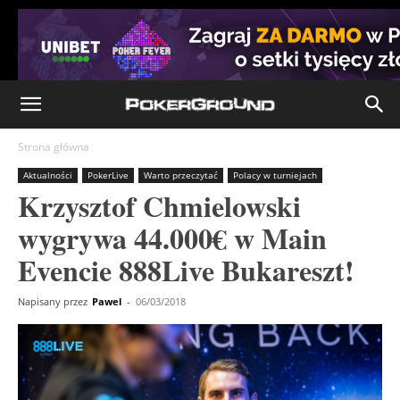
Strona główna
Aktualności
PokerLive
Warto przeczytać
Polacy w turniejach
Krzysztof Chmielowski
wygrywa 44.000€ w Main
Evencie 888Live Bukareszt!
Napisany przez
Pawel
-
06/03/2018