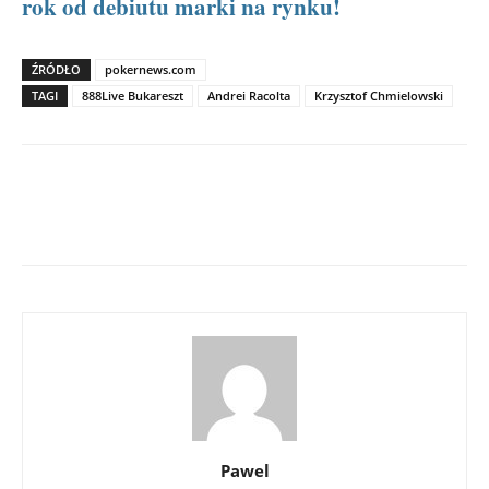
rok od debiutu marki na rynku!
ŹRÓDŁO
pokernews.com
TAGI
888Live Bukareszt
Andrei Racolta
Krzysztof Chmielowski
Pawel