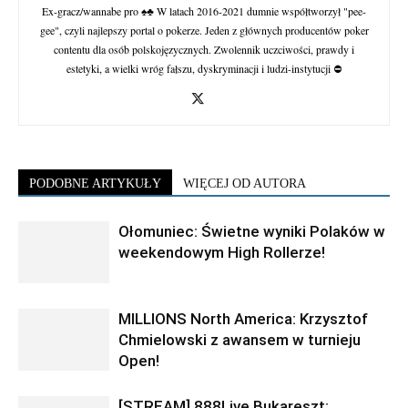
Ex-gracz/wannabe pro ♠♣ W latach 2016-2021 dumnie współtworzył "pee-
gee", czyli najlepszy portal o pokerze. Jeden z głównych producentów poker
contentu dla osób polskojęzycznych. Zwolennik uczciwości, prawdy i
estetyki, a wielki wróg fałszu, dyskryminacji i ludzi-instytucji ⛔
PODOBNE ARTYKUŁY
WIĘCEJ OD AUTORA
Ołomuniec: Świetne wyniki Polaków w
weekendowym High Rollerze!
MILLIONS North America: Krzysztof
Chmielowski z awansem w turnieju
Open!
[STREAM] 888Live Bukareszt: