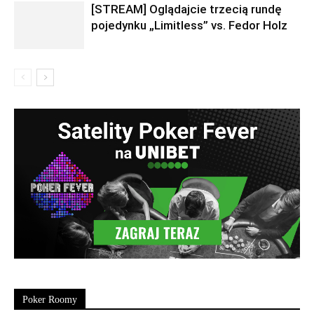
[STREAM] Oglądajcie trzecią rundę
pojedynku „Limitless” vs. Fedor Holz
Poker Roomy