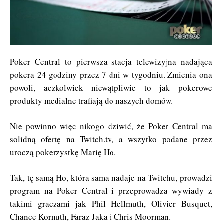
Poker Central to pierwsza stacja telewizyjna nadająca
pokera 24 godziny przez 7 dni w tygodniu. Zmienia ona
powoli, aczkolwiek niewątpliwie to jak pokerowe
produkty medialne trafiają do naszych domów.
Nie powinno więc nikogo dziwić, że Poker Central ma
solidną ofertę na Twitch.tv, a wszytko podane przez
uroczą pokerzystkę Marię Ho.
Tak, tę samą Ho, która sama nadaje na Twitchu, prowadzi
program na Poker Central i przeprowadza wywiady z
takimi graczami jak Phil Hellmuth, Olivier Busquet,
Chance Kornuth, Faraz Jaka i Chris Moorman.