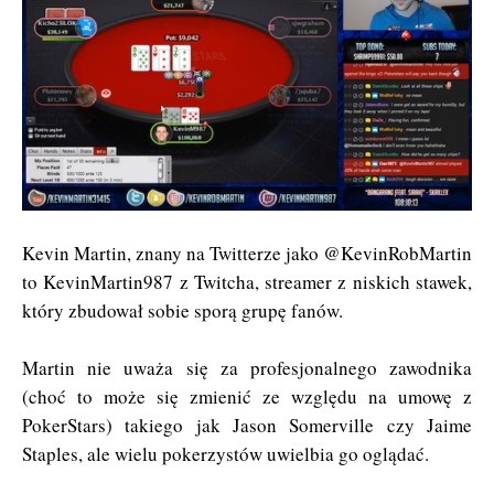
Kevin Martin, znany na Twitterze jako @KevinRobMartin
to KevinMartin987 z Twitcha, streamer z niskich stawek,
który zbudował sobie sporą grupę fanów.
Martin nie uważa się za profesjonalnego zawodnika
(choć to może się zmienić ze względu na umowę z
PokerStars) takiego jak Jason Somerville czy Jaime
Staples, ale wielu pokerzystów uwielbia go oglądać.