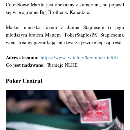
Co ciekawe Martin jest obeznany z kamerami, bo pojawił
się w programie Big Brother w Kanadzie.
Martin mieszka razem z Jaime Staplesem (i jego
młodszym bratem Mattem “PokerStaplesPA” Staplesem),
więc streamy przenikają się i tworzą jeszcze lepszą treść.
Adres streamu:
https://www.twitch.tv/kevinmartin987
Co jest nadawane:
Turnieje NLHE
Poker Central