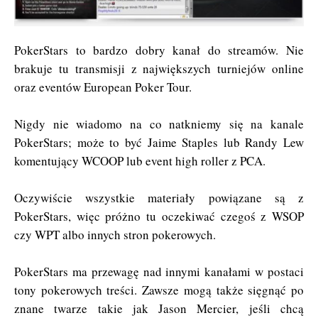
PokerStars to bardzo dobry kanał do streamów. Nie
brakuje tu transmisji z największych turniejów online
oraz eventów European Poker Tour.
Nigdy nie wiadomo na co natkniemy się na kanale
PokerStars; może to być Jaime Staples lub Randy Lew
komentujący WCOOP lub event high roller z PCA.
Oczywiście wszystkie materiały powiązane są z
PokerStars, więc próżno tu oczekiwać czegoś z WSOP
czy WPT albo innych stron pokerowych.
PokerStars ma przewagę nad innymi kanałami w postaci
tony pokerowych treści. Zawsze mogą także sięgnąć po
znane twarze takie jak Jason Mercier, jeśli chcą