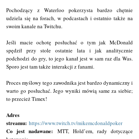
Pochodzący z Waterloo pokerzysta bardzo chętnie
udziela się na forach, w podcastach i ostatnio także na
swoim kanale na Twitchu.
Jeśli macie ochotę posłuchać o tym jak McDonald
spędził przy stole ostatnie lata i jak analitycznie
podchodzi do gry, to jego kanał jest w sam raz dla Was.
Sporo jest tam także interakcji z fanami.
Proces myślowy tego zawodnika jest bardzo dynamiczny i
warto go posłuchać. Jego wyniki mówią same za siebie;
to przecież Timex!
Adres
streamu:
https://www.twitch.tv/mikemcdonaldpoker
Co jest nadawane:
MTT, Hold’em, rady dotyczące