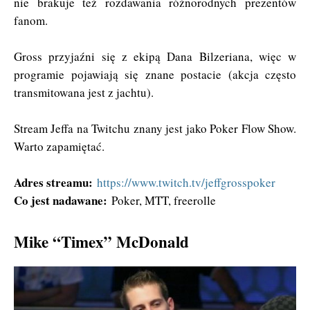
nie brakuje też rozdawania różnorodnych prezentów
fanom.
Gross przyjaźni się z ekipą Dana Bilzeriana, więc w
programie pojawiają się znane postacie (akcja często
transmitowana jest z jachtu).
Stream Jeffa na Twitchu znany jest jako Poker Flow Show.
Warto zapamiętać.
Adres streamu:
https://www.twitch.tv/jeffgrosspoker
Co jest nadawane:
Poker, MTT, freerolle
Mike “Timex” McDonald