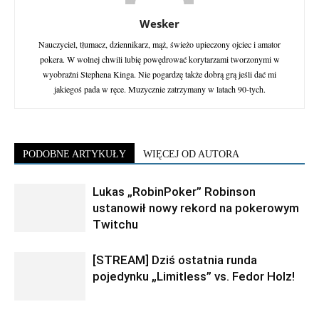
Wesker
Nauczyciel, tłumacz, dziennikarz, mąż, świeżo upieczony ojciec i amator
pokera. W wolnej chwili lubię powędrować korytarzami tworzonymi w
wyobraźni Stephena Kinga. Nie pogardzę także dobrą grą jeśli dać mi
jakiegoś pada w ręce. Muzycznie zatrzymany w latach 90-tych.
PODOBNE ARTYKUŁY
WIĘCEJ OD AUTORA
Lukas „RobinPoker” Robinson
ustanowił nowy rekord na pokerowym
Twitchu
[STREAM] Dziś ostatnia runda
pojedynku „Limitless” vs. Fedor Holz!