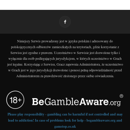
Niniejszy Serwis prowadzony jest w języku polskim i adresowany do
polskojęzycznych odbiorców zamieszkałych na terytoriach, gdzie korzystanie z
Serwisu jest zgodne z prawem. Uczestnictwo w Serwisie jest dozwolone tylko i
wyłącznie dla osób podlegających jurysdykcjom, w których uczestnictwo w Grach
jest legalne. Korzystając z Serwisu, Gracz zapewnia Administratora, że uczestnictwo
w Grach jest w jego jurysdykcji dozwolone i ponosi pełną odpowiedzialność przed
Administratorem za prawdziwość złożonego przez siebie oświadczenia.
Please play responsibility - gambling can be harmful if not controlled and may
lead to addiction! In case of problems look for help - begambleaware.org and
gamstop.co.uk