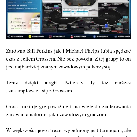
Zarówno Bill Perkins jak i Michael Phelps lubią spędzać
czas z Jeffem Grossem. Nie bez powodu. Z tej grupy to on
jest najbardziej znanym zawodowym pokerzystą.
Teraz dzięki magii Twitch.tv Ty też możesz
„zakumplować” się z Grossem.
Gross traktuje grę poważnie i ma wiele do zaoferowania
zarówno amatorom jak i zawodowym graczom.
W większości jego stream wypełniony jest turniejami, ale