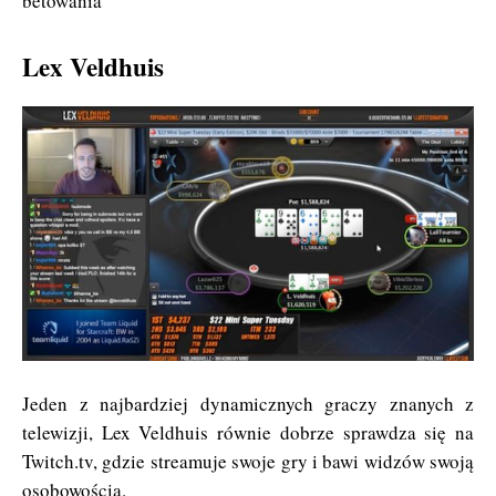
betowania
Lex Veldhuis
Jeden z najbardziej dynamicznych graczy znanych z
telewizji, Lex Veldhuis równie dobrze sprawdza się na
Twitch.tv, gdzie streamuje swoje gry i bawi widzów swoją
osobowością.