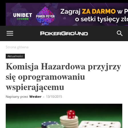
Strona główna
Aktualności
Komisja Hazardowa przyjrzy
się oprogramowaniu
wspierającemu
Napisany przez
Wesker
-
13/10/2015