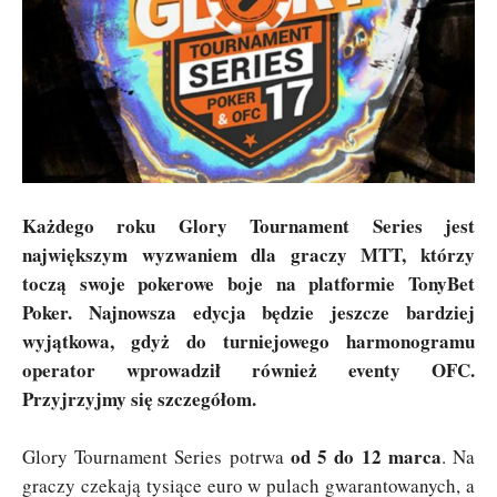
Każdego roku Glory Tournament Series jest
największym wyzwaniem dla graczy MTT, którzy
toczą swoje pokerowe boje na platformie TonyBet
Poker. Najnowsza edycja będzie jeszcze bardziej
wyjątkowa, gdyż do turniejowego harmonogramu
operator wprowadził również eventy OFC.
Przyjrzyjmy się szczegółom.
od
5 do 12 marca
Glory Tournament Series potrwa
. Na
graczy czekają tysiące euro w pulach gwarantowanych, a