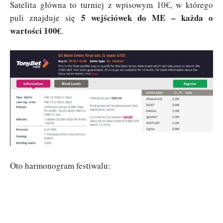
Satelita główna to turniej z wpisowym 10€, w którego
5 wejściówek do ME – każda o
puli znajduje się
wartości 100€
.
Oto harmonogram festiwalu: