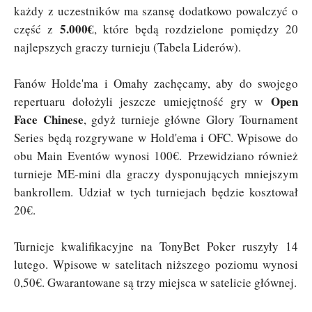
każdy z uczestników ma szansę dodatkowo powalczyć o
5.000€
część z
, które będą rozdzielone pomiędzy 20
najlepszych graczy turnieju (Tabela Liderów).
Fanów Holde'ma i Omahy zachęcamy, aby do swojego
Open
repertuaru dołożyli jeszcze umiejętność gry w
Face Chinese
, gdyż turnieje główne Glory Tournament
Series będą rozgrywane w Hold'ema i OFC. Wpisowe do
obu Main Eventów wynosi 100€. Przewidziano również
turnieje ME-mini dla graczy dysponujących mniejszym
bankrollem. Udział w tych turniejach będzie kosztował
20€.
Turnieje kwalifikacyjne na TonyBet Poker ruszyły 14
lutego. Wpisowe w satelitach niższego poziomu wynosi
0,50€. Gwarantowane są trzy miejsca w satelicie głównej.