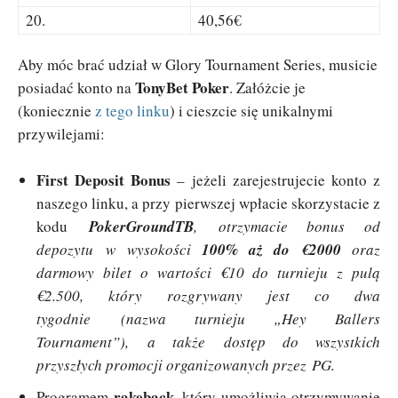
20.
40,56€
Aby móc brać udział w Glory Tournament Series, musicie
TonyBet Poker
posiadać konto na
. Załóżcie je
(koniecznie
z tego linku
) i cieszcie się unikalnymi
przywilejami:
First Deposit Bonus
– jeżeli zarejestrujecie konto z
naszego linku, a przy pierwszej wpłacie skorzystacie z
kodu
PokerGroundTB
, otrzymacie bonus od
depozytu
w wysokości
100% aż do €2000
oraz
darmowy bilet o wartości €10 do turnieju z pulą
€2.500, który rozgrywany jest co dwa
tygodnie (nazwa turnieju „Hey Ballers
Tournament”),
a także dostęp do wszystkich
przyszłych promocji organizowanych przez PG.
rakeback
Programem
, który umożliwia otrzymywanie