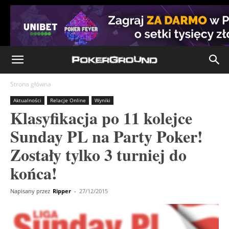
Strona główna
Aktualności
Relacje Online
Wyniki
Klasyfikacja po 11 kolejce
Sunday PL na Party Poker!
Zostały tylko 3 turniej do
końca!
Napisany przez
Ripper
-
27/12/2015