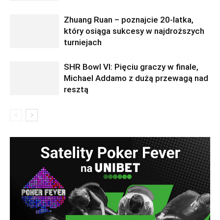
Zhuang Ruan – poznajcie 20-latka,
który osiąga sukcesy w najdroższych
turniejach
SHR Bowl VI: Pięciu graczy w finale,
Michael Addamo z dużą przewagą nad
resztą