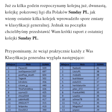
Już za kilka godzin rozpoczynamy kolejną już, dwunastą,
Sunday PL
kolejkę pokerowej ligi dla Polaków
, jak
wiemy ostatnie kilka kolejek wprowadziło spore zmiany
w klasyfikacji generalnej. Jednak na początku
chcielibyśmy przedstawić Wam krótki raport z ostatniej
Sunday PL
kolejki
.
Przypominamy, że wciąż praktycznie każdy z Was
Klasyfikacja generalna wygląda następująco: