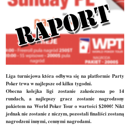
Liga turniejowa która odbywa się na platformie Party
Poker trwa w najlepsze od kilku tygodni.
Obecna kolejka ligi zostanie zakończona po 14
rundach, a najlepszy gracz zostanie nagrodzony
pakietem na World Poker Tour o wartości $2000! Nikt
jednak nie zostanie z niczym, pozostali finaliści zostaną
nagrodzeni innymi, cennymi nagrodami.