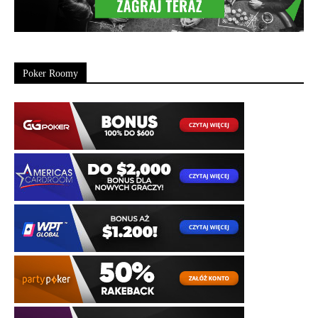
Poker Roomy