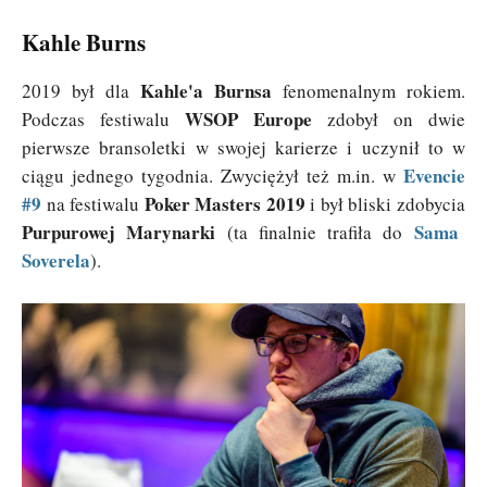
Kahle Burns
Kahle'a Burnsa
2019 był dla
fenomenalnym rokiem.
WSOP Europe
Podczas festiwalu
zdobył on dwie
pierwsze bransoletki w swojej karierze i uczynił to w
Evencie
ciągu jednego tygodnia. Zwyciężył też m.in. w
#9
Poker Masters 2019
na festiwalu
i był bliski zdobycia
Purpurowej Marynarki
Sama
(ta finalnie trafiła do
Soverela
).