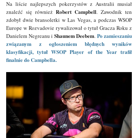
Na liście najlepszych pokerzystów z Australii musiał
Robert Campbell
znaleźć się również
. Zawodnik ten
zdobył dwie bransoletki w Las Vegas, a podczas WSOP
Europe w Rozvadovie rywalizował o tytuł Gracza Roku z
Shaunem Deebem
Po zamieszaniu
Danielem Negreanu i
.
związanym z ogłoszeniem błędnych wyników
klasyfikacji, tytuł WSOP Player of the Year trafił
finalnie do Campbella.