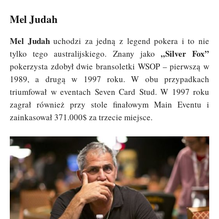
Mel Judah
Mel Judah
uchodzi za jedną z legend pokera i to nie
„Silver Fox”
tylko tego australijskiego. Znany jako
pokerzysta zdobył dwie bransoletki WSOP – pierwszą w
1989, a drugą w 1997 roku. W obu przypadkach
triumfował w eventach Seven Card Stud. W 1997 roku
zagrał również przy stole finałowym Main Eventu i
zainkasował 371.000$ za trzecie miejsce.