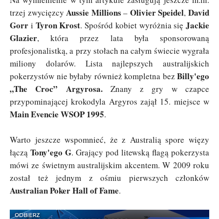
Aussie Millions
Olivier Speidel
David
trzej zwycięzcy
–
,
Gorr
Tyron Krost
Jackie
i
. Spośród kobiet wyróżnia się
Glazier
, która przez lata była sponsorowaną
profesjonalistką, a przy stołach na całym świecie wygrała
miliony dolarów. Lista najlepszych australijskich
Billy'ego
pokerzystów nie byłaby również kompletna bez
„The Croc” Argyrosa.
Znany z gry w czapce
przypominającej krokodyla Argyros zajął 15. miejsce w
Main Evencie WSOP 1995
.
Warto jeszcze wspomnieć, że z Australią spore więzy
Tony'ego G
łączą
. Grający pod litewską flagą pokerzysta
mówi ze świetnym australijskim akcentem. W 2009 roku
został też jednym z ośmiu pierwszych członków
Australian Poker Hall of Fame
.