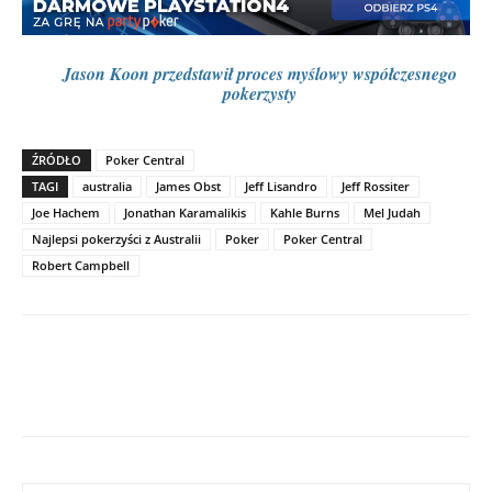
Jason Koon przedstawił proces myślowy współczesnego
pokerzysty
ŹRÓDŁO
Poker Central
TAGI
australia
James Obst
Jeff Lisandro
Jeff Rossiter
Joe Hachem
Jonathan Karamalikis
Kahle Burns
Mel Judah
Najlepsi pokerzyści z Australii
Poker
Poker Central
Robert Campbell