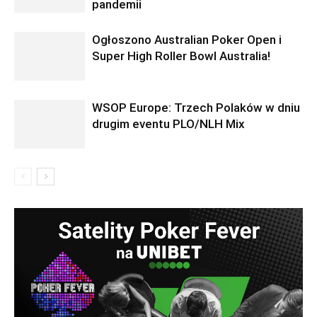
pandemii
Ogłoszono Australian Poker Open i
Super High Roller Bowl Australia!
WSOP Europe: Trzech Polaków w dniu
drugim eventu PLO/NLH Mix