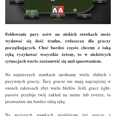
Foldowanie pary asów na niskich stawkach może
wydawać się dość trudne, zwłaszcza dla graczy
początkujących. Choć bardzo często chcemy z taką
ręką ryzykować wszystkie żetony, to w niektórych
sytuacjach warto zastanowić się nad spasowaniem.
Na najniższych stawkach spotkamy wielu słabych i
pasywnych graczy. Tacy gracze nie mają najczęściej w
swoich zakresach zbyt wielu blefów. Jeśli gracz tight-
passive przebija twój zakład na turnie lub riverze, to
przeważnie ma bardzo silną rękę.
Na wyższych stawkach znajdziemy już graczy z