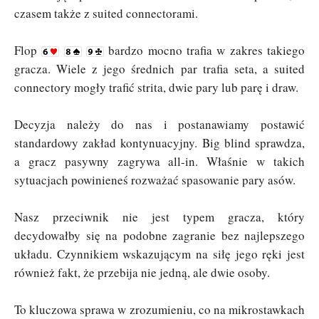
czasem także z suited connectorami.
Flop
bardzo mocno trafia w zakres takiego
gracza. Wiele z jego średnich par trafia seta, a suited
connectory mogły trafić strita, dwie pary lub parę i draw.
Decyzja należy do nas i postanawiamy postawić
standardowy zakład kontynuacyjny. Big blind sprawdza,
a gracz pasywny zagrywa all-in. Właśnie w takich
sytuacjach powinieneś rozważać spasowanie pary asów.
Nasz przeciwnik nie jest typem gracza, który
decydowałby się na podobne zagranie bez najlepszego
układu. Czynnikiem wskazującym na siłę jego ręki jest
również fakt, że przebija nie jedną, ale dwie osoby.
To kluczowa sprawa w zrozumieniu, co na mikrostawkach