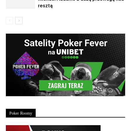
resztą
Poker Roomy