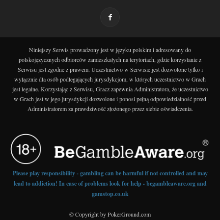
Niniejszy Serwis prowadzony jest w języku polskim i adresowany do
polskojęzycznych odbiorców zamieszkałych na terytoriach, gdzie korzystanie z
Serwisu jest zgodne z prawem. Uczestnictwo w Serwisie jest dozwolone tylko i
wyłącznie dla osób podlegających jurysdykcjom, w których uczestnictwo w Grach
jest legalne. Korzystając z Serwisu, Gracz zapewnia Administratora, że uczestnictwo
w Grach jest w jego jurysdykcji dozwolone i ponosi pełną odpowiedzialność przed
Administratorem za prawdziwość złożonego przez siebie oświadczenia.
Please play responsibility - gambling can be harmful if not controlled and may
lead to addiction! In case of problems look for help - begambleaware.org and
gamstop.co.uk
© Copyright by PokerGround.com