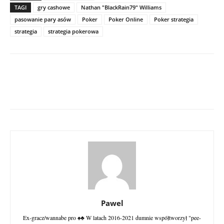
TAGI
gry cashowe
Nathan "BlackRain79" Williams
pasowanie pary asów
Poker
Poker Online
Poker strategia
strategia
strategia pokerowa
Pawel
Ex-gracz/wannabe pro ♠♣ W latach 2016-2021 dumnie współtworzył "pee-