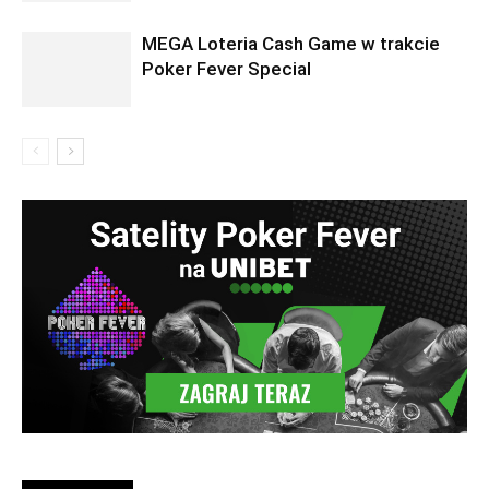
MEGA Loteria Cash Game w trakcie
Poker Fever Special