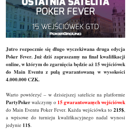
Jutro rozpocznie się długo wyczekiwana druga edycja
Poker Fever. Już dziś zapraszamy na finał kwalifikacji
online, w którym do zgarnięcia będzie aż 15 wejściówek
do Main Eventu z pulą gwarantowaną w wysokości
4.000.000 CZK.
Warto powtórzyć – w dzisiejszej satelicie na platformie
PartyPoker
15 gwarantowanych wejściówek
walczymy o
215$
do Main Eventu Poker Fever. Każda wejściówka to
,
a wpisowe do turnieju kwalifikacyjnego nadal wynosi
11$
jedynie
.