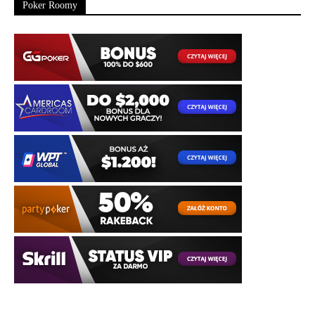
Poker Roomy