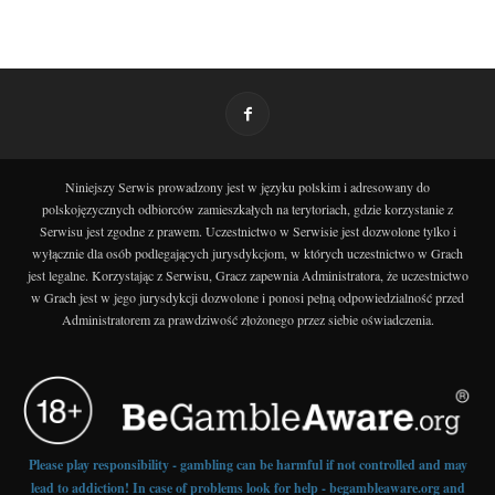
Niniejszy Serwis prowadzony jest w języku polskim i adresowany do
polskojęzycznych odbiorców zamieszkałych na terytoriach, gdzie korzystanie z
Serwisu jest zgodne z prawem. Uczestnictwo w Serwisie jest dozwolone tylko i
wyłącznie dla osób podlegających jurysdykcjom, w których uczestnictwo w Grach
jest legalne. Korzystając z Serwisu, Gracz zapewnia Administratora, że uczestnictwo
w Grach jest w jego jurysdykcji dozwolone i ponosi pełną odpowiedzialność przed
Administratorem za prawdziwość złożonego przez siebie oświadczenia.
Please play responsibility - gambling can be harmful if not controlled and may
lead to addiction! In case of problems look for help - begambleaware.org and