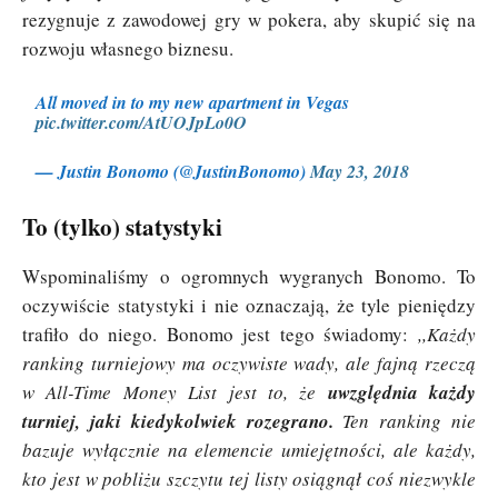
rezygnuje z zawodowej gry w pokera, aby skupić się na
rozwoju własnego biznesu.
All moved in to my new apartment in Vegas
pic.twitter.com/AtUOJpLo0O
— Justin Bonomo (@JustinBonomo)
May 23, 2018
To (tylko) statystyki
Wspominaliśmy o ogromnych wygranych Bonomo. To
oczywiście statystyki i nie oznaczają, że tyle pieniędzy
trafiło do niego. Bonomo jest tego świadomy:
,,Każdy
ranking turniejowy ma oczywiste wady, ale fajną rzeczą
w All-Time Money List jest to, że
uwzględnia każdy
turniej, jaki kiedykolwiek rozegrano.
Ten ranking nie
bazuje wyłącznie na elemencie umiejętności, ale każdy,
kto jest w pobliżu szczytu tej listy osiągnął coś niezwykle