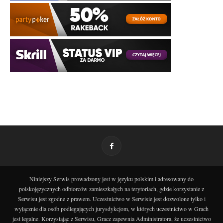
Niniejszy Serwis prowadzony jest w języku polskim i adresowany do
polskojęzycznych odbiorców zamieszkałych na terytoriach, gdzie korzystanie z
Serwisu jest zgodne z prawem. Uczestnictwo w Serwisie jest dozwolone tylko i
wyłącznie dla osób podlegających jurysdykcjom, w których uczestnictwo w Grach
jest legalne. Korzystając z Serwisu, Gracz zapewnia Administratora, że uczestnictwo